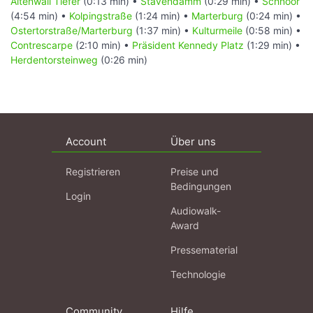
Altenwall Tiefer
(0:13 min) •
Stavendamm
(0:29 min) •
Schnoor
(4:54 min) •
Kolpingstraße
(1:24 min) •
Marterburg
(0:24 min) •
Ostertorstraße/Marterburg
(1:37 min) •
Kulturmeile
(0:58 min) •
Contrescarpe
(2:10 min) •
Präsident Kennedy Platz
(1:29 min) •
Herdentorsteinweg
(0:26 min)
Account
Über uns
Registrieren
Preise und
Bedingungen
Login
Audiowalk-
Award
Pressematerial
Technologie
Community
Hilfe