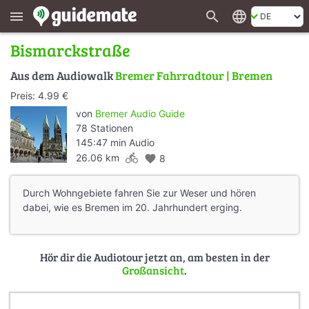
search
language
menu
Bismarckstraße
Aus dem Audiowalk
Bremer Fahrradtour | Bremen
Preis: 4.99 €
von
Bremer Audio Guide
78 Stationen
145:47 min Audio
directions_bike
26.06 km
favorite
8
Durch Wohngebiete fahren Sie zur Weser und hören
dabei, wie es Bremen im 20. Jahrhundert erging.
Hör dir die Audiotour jetzt an, am besten in der
Großansicht
.