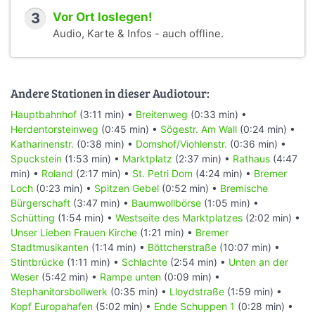
3
Vor Ort loslegen!
Audio, Karte & Infos - auch offline.
Andere Stationen in dieser Audiotour:
Hauptbahnhof
(3:11 min) •
Breitenweg
(0:33 min) •
Herdentorsteinweg
(0:45 min) •
Sögestr. Am Wall
(0:24 min) •
Katharinenstr.
(0:38 min) •
Domshof/Viohlenstr.
(0:36 min) •
Spuckstein
(1:53 min) •
Marktplatz
(2:37 min) •
Rathaus
(4:47
min) •
Roland
(2:17 min) •
St. Petri Dom
(4:24 min) •
Bremer
Loch
(0:23 min) •
Spitzen Gebel
(0:52 min) •
Bremische
Bürgerschaft
(3:47 min) •
Baumwollbörse
(1:05 min) •
Schütting
(1:54 min) •
Westseite des Marktplatzes
(2:02 min) •
Unser Lieben Frauen Kirche
(1:21 min) •
Bremer
Stadtmusikanten
(1:14 min) •
Böttcherstraße
(10:07 min) •
Stintbrücke
(1:11 min) •
Schlachte
(2:54 min) •
Unten an der
Weser
(5:42 min) •
Rampe unten
(0:09 min) •
Stephanitorsbollwerk
(0:35 min) •
Lloydstraße
(1:59 min) •
Kopf Europahafen
(5:02 min) •
Ende Schuppen 1
(0:28 min) •