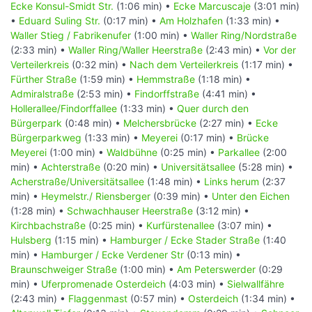
Ecke Konsul-Smidt Str.
(1:06 min) •
Ecke Marcuscaje
(3:01 min)
•
Eduard Suling Str.
(0:17 min) •
Am Holzhafen
(1:33 min) •
Waller Stieg / Fabrikenufer
(1:00 min) •
Waller Ring/Nordstraße
(2:33 min) •
Waller Ring/Waller Heerstraße
(2:43 min) •
Vor der
Verteilerkreis
(0:32 min) •
Nach dem Verteilerkreis
(1:17 min) •
Fürther Straße
(1:59 min) •
Hemmstraße
(1:18 min) •
Admiralstraße
(2:53 min) •
Findorffstraße
(4:41 min) •
Hollerallee/Findorffallee
(1:33 min) •
Quer durch den
Bürgerpark
(0:48 min) •
Melchersbrücke
(2:27 min) •
Ecke
Bürgerparkweg
(1:33 min) •
Meyerei
(0:17 min) •
Brücke
Meyerei
(1:00 min) •
Waldbühne
(0:25 min) •
Parkallee
(2:00
min) •
Achterstraße
(0:20 min) •
Universitätsallee
(5:28 min) •
Acherstraße/Universitätsallee
(1:48 min) •
Links herum
(2:37
min) •
Heymelstr./ Riensberger
(0:39 min) •
Unter den Eichen
(1:28 min) •
Schwachhauser Heerstraße
(3:12 min) •
Kirchbachstraße
(0:25 min) •
Kurfürstenallee
(3:07 min) •
Hulsberg
(1:15 min) •
Hamburger / Ecke Stader Straße
(1:40
min) •
Hamburger / Ecke Verdener Str
(0:13 min) •
Braunschweiger Straße
(1:00 min) •
Am Peterswerder
(0:29
min) •
Uferpromenade Osterdeich
(4:03 min) •
Sielwallfähre
(2:43 min) •
Flaggenmast
(0:57 min) •
Osterdeich
(1:34 min) •