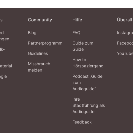
ns
Community
Hilfe
Überall
nd
Blog
FAQ
Instagr
ngen
Partnerprogramm
Guide zum
Facebo
lk-
Guide
Guidelines
YouTub
How to
Missbrauch
terial
Hörspaziergang
melden
ogie
Podcast „Guide
zum
Audioguide“
Ihre
Stadtführung als
Audioguide
Feedback