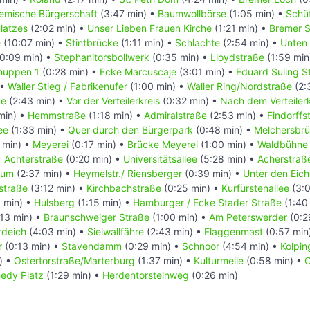
emische Bürgerschaft
(3:47 min) •
Baumwollbörse
(1:05 min) •
Schüt
latzes
(2:02 min) •
Unser Lieben Frauen Kirche
(1:21 min) •
Bremer S
e
(10:07 min) •
Stintbrücke
(1:11 min) •
Schlachte
(2:54 min) •
Unten 
0:09 min) •
Stephanitorsbollwerk
(0:35 min) •
Lloydstraße
(1:59 min
huppen 1
(0:28 min) •
Ecke Marcuscaje
(3:01 min) •
Eduard Suling St
 •
Waller Stieg / Fabrikenufer
(1:00 min) •
Waller Ring/Nordstraße
(2:
ße
(2:43 min) •
Vor der Verteilerkreis
(0:32 min) •
Nach dem Verteilerk
min) •
Hemmstraße
(1:18 min) •
Admiralstraße
(2:53 min) •
Findorffs
ee
(1:33 min) •
Quer durch den Bürgerpark
(0:48 min) •
Melchersbr
 min) •
Meyerei
(0:17 min) •
Brücke Meyerei
(1:00 min) •
Waldbühne
•
Achterstraße
(0:20 min) •
Universitätsallee
(5:28 min) •
Acherstraße
rum
(2:37 min) •
Heymelstr./ Riensberger
(0:39 min) •
Unter den Eic
straße
(3:12 min) •
Kirchbachstraße
(0:25 min) •
Kurfürstenallee
(3:0
 min) •
Hulsberg
(1:15 min) •
Hamburger / Ecke Stader Straße
(1:40
13 min) •
Braunschweiger Straße
(1:00 min) •
Am Peterswerder
(0:2
rdeich
(4:03 min) •
Sielwallfähre
(2:43 min) •
Flaggenmast
(0:57 min
r
(0:13 min) •
Stavendamm
(0:29 min) •
Schnoor
(4:54 min) •
Kolpin
) •
Ostertorstraße/Marterburg
(1:37 min) •
Kulturmeile
(0:58 min) •
C
nedy Platz
(1:29 min) •
Herdentorsteinweg
(0:26 min)