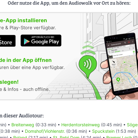
Oder nutze die App, um den Audiowalk vor Ort zu hören:
-App installieren
e & Play-Store verfügbar.
e in der App öffnen
uren über eine App verfügbar.
oslegen!
 & Infos - auch offline.
n dieser Audiotour:
min) •
Breitenweg
(0:33 min) •
Herdentorsteinweg
(0:45 min) •
Söges
(0:38 min) •
Domshof/Viohlenstr.
(0:36 min) •
Spuckstein
(1:53 min)
min) •
Roland
(2:17 min) •
St. Petri Dom
(4:24 min) •
Bremer Loch
(0