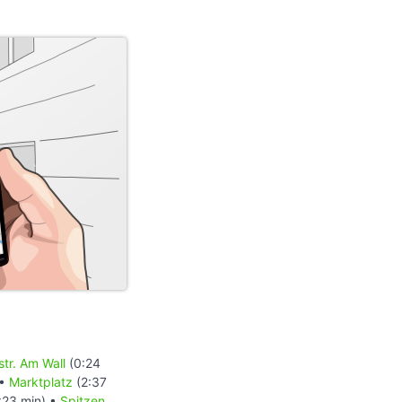
tr. Am Wall
(0:24
 •
Marktplatz
(2:37
:23 min) •
Spitzen