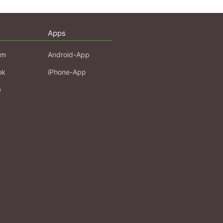
Apps
am
Android-App
ok
iPhone-App
e