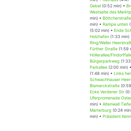
Gebel
(0:52 min) •
Br
Westseite des Marktp
min) •
Böttcherstraß
min) •
Rampe unten
(
(5:02 min) •
Ende Sc
Holzhafen
(1:33 min)
Ring/Waller Heerstra
Fürther Straße
(1:59 
Hollerallee/Findorffall
Bürgerparkweg
(1:33
Parkallee
(2:00 min) 
(1:48 min) •
Links he
Schwachhauser Heer
Bismarckstraße
(0:59
Ecke Verdener Str
(0:
Uferpromenade Oste
min) •
Altenwall Tiefe
Marterburg
(0:24 min
min) •
Präsident Ken