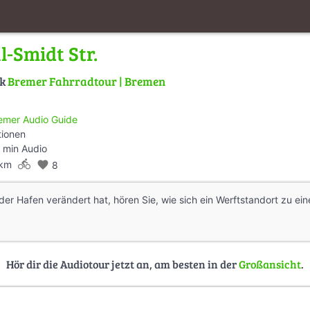
-Smidt Str.
lk
Bremer Fahrradtour | Bremen
emer Audio Guide
tionen
 min Audio
directions_bike
 km
favorite
8
r der Hafen verändert hat, hören Sie, wie sich ein Werftstandort zu 
Hör dir die Audiotour jetzt an, am besten in der
Großansicht
.