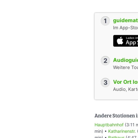
1
guidemate
Im App-Stor
2
Audioguid
Weitere To
3
Vor Ort l
Audio, Karte
Andere Stationen i
Hauptbahnhof
(3:11 
min) •
Katharinenstr.
min) •
Rathaus
(4:47 