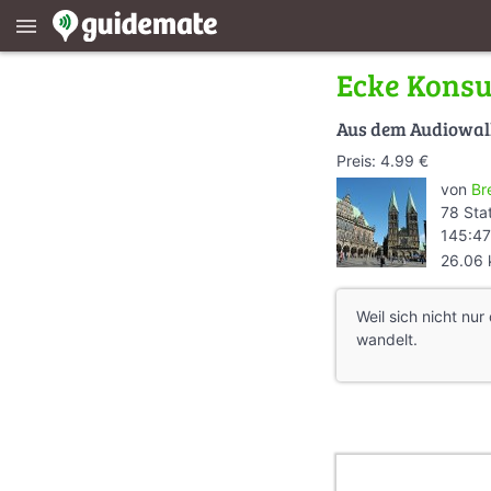
menu
Ecke Konsul
Aus dem Audiowa
Preis: 4.99 €
von
Br
78 Sta
145:47
26.06
Weil sich nicht nu
wandelt.