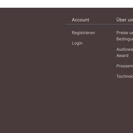
Account
Über u
Registrieren
Preise u
Bedingu
Login
Audiowa
Award
Pressema
Technol