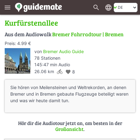
search
language
menu
Kurfürstenallee
Aus dem Audiowalk
Bremer Fahrradtour | Bremen
Preis: 4.99 €
von
Bremer Audio Guide
78 Stationen
145:47 min Audio
directions_bike
26.06 km
favorite
8
Sie hören von Meilensteinen und Weltrekorden, an denen
Bremer und in Bremen gebaute Flugzeuge beteiligt waren
und was wir heute damit tun.
Hör dir die Audiotour jetzt an, am besten in der
Großansicht
.