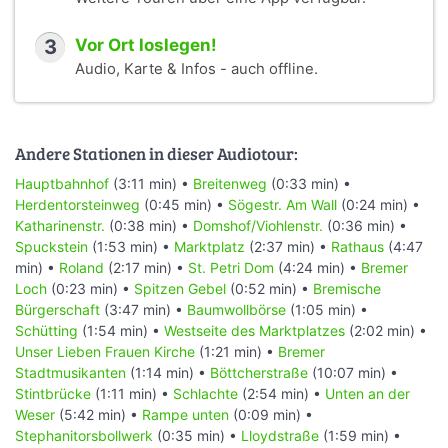
3
Vor Ort loslegen!
Audio, Karte & Infos - auch offline.
Andere Stationen in dieser Audiotour:
Hauptbahnhof
(3:11 min) •
Breitenweg
(0:33 min) •
Herdentorsteinweg
(0:45 min) •
Sögestr. Am Wall
(0:24 min) •
Katharinenstr.
(0:38 min) •
Domshof/Viohlenstr.
(0:36 min) •
Spuckstein
(1:53 min) •
Marktplatz
(2:37 min) •
Rathaus
(4:47
min) •
Roland
(2:17 min) •
St. Petri Dom
(4:24 min) •
Bremer
Loch
(0:23 min) •
Spitzen Gebel
(0:52 min) •
Bremische
Bürgerschaft
(3:47 min) •
Baumwollbörse
(1:05 min) •
Schütting
(1:54 min) •
Westseite des Marktplatzes
(2:02 min) •
Unser Lieben Frauen Kirche
(1:21 min) •
Bremer
Stadtmusikanten
(1:14 min) •
Böttcherstraße
(10:07 min) •
Stintbrücke
(1:11 min) •
Schlachte
(2:54 min) •
Unten an der
Weser
(5:42 min) •
Rampe unten
(0:09 min) •
Stephanitorsbollwerk
(0:35 min) •
Lloydstraße
(1:59 min) •