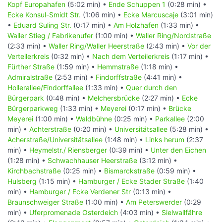
Kopf Europahafen
(5:02 min) •
Ende Schuppen 1
(0:28 min) •
Ecke Konsul-Smidt Str.
(1:06 min) •
Ecke Marcuscaje
(3:01 min)
•
Eduard Suling Str.
(0:17 min) •
Am Holzhafen
(1:33 min) •
Waller Stieg / Fabrikenufer
(1:00 min) •
Waller Ring/Nordstraße
(2:33 min) •
Waller Ring/Waller Heerstraße
(2:43 min) •
Vor der
Verteilerkreis
(0:32 min) •
Nach dem Verteilerkreis
(1:17 min) •
Fürther Straße
(1:59 min) •
Hemmstraße
(1:18 min) •
Admiralstraße
(2:53 min) •
Findorffstraße
(4:41 min) •
Hollerallee/Findorffallee
(1:33 min) •
Quer durch den
Bürgerpark
(0:48 min) •
Melchersbrücke
(2:27 min) •
Ecke
Bürgerparkweg
(1:33 min) •
Meyerei
(0:17 min) •
Brücke
Meyerei
(1:00 min) •
Waldbühne
(0:25 min) •
Parkallee
(2:00
min) •
Achterstraße
(0:20 min) •
Universitätsallee
(5:28 min) •
Acherstraße/Universitätsallee
(1:48 min) •
Links herum
(2:37
min) •
Heymelstr./ Riensberger
(0:39 min) •
Unter den Eichen
(1:28 min) •
Schwachhauser Heerstraße
(3:12 min) •
Kirchbachstraße
(0:25 min) •
Bismarckstraße
(0:59 min) •
Hulsberg
(1:15 min) •
Hamburger / Ecke Stader Straße
(1:40
min) •
Hamburger / Ecke Verdener Str
(0:13 min) •
Braunschweiger Straße
(1:00 min) •
Am Peterswerder
(0:29
min) •
Uferpromenade Osterdeich
(4:03 min) •
Sielwallfähre