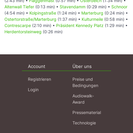
(2:43 min) •
Flaggenmast
(0:57 min) •
Osterdeich
(1:34 min) •
Altenwall Tiefer
(0:13 min) •
Stavendamm
(0:29 min) •
Schnoor
(4:54 min) •
Kolpingstraße
(1:24 min) •
Marterburg
(0:24 min) •
Ostertorstraße/Marterburg
(1:37 min) •
Kulturmeile
(0:58 min) •
Contrescarpe
(2:10 min) •
Präsident Kennedy Platz
(1:29 min) •
Herdentorsteinweg
(0:26 min)
Account
Über uns
Registrieren
Preise und
Bedingungen
Login
Audiowalk-
Award
Pressematerial
Technologie