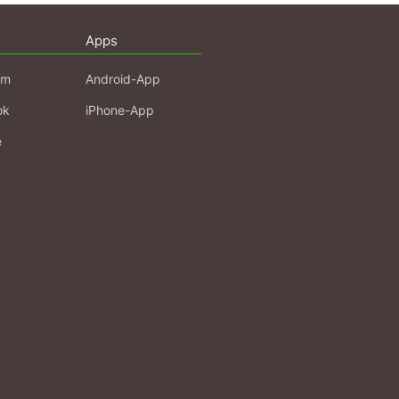
Apps
am
Android-App
ok
iPhone-App
e