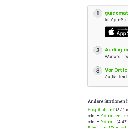
1
guidemate
Im App-Stor
2
Audioguid
Weitere To
3
Vor Ort l
Audio, Karte
Andere Stationen i
Hauptbahnhof
(3:11 
min) •
Katharinenstr.
min) •
Rathaus
(4:47 
Bremische Bürgersch