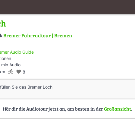
ch
lk
Bremer Fahrradtour | Bremen
emer Audio Guide
tionen
 min Audio
directions_bike
 km
favorite
8
 füllen Sie das Bremer Loch.
Hör dir die Audiotour jetzt an, am besten in der
Großansicht
.