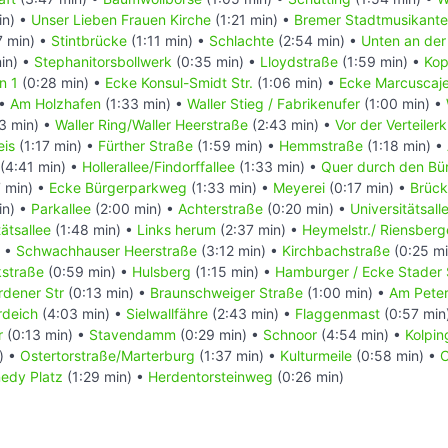
in) •
Unser Lieben Frauen Kirche
(1:21 min) •
Bremer Stadtmusikant
7 min) •
Stintbrücke
(1:11 min) •
Schlachte
(2:54 min) •
Unten an der
in) •
Stephanitorsbollwerk
(0:35 min) •
Lloydstraße
(1:59 min) •
Kop
n 1
(0:28 min) •
Ecke Konsul-Smidt Str.
(1:06 min) •
Ecke Marcuscaj
 •
Am Holzhafen
(1:33 min) •
Waller Stieg / Fabrikenufer
(1:00 min) •
3 min) •
Waller Ring/Waller Heerstraße
(2:43 min) •
Vor der Verteiler
eis
(1:17 min) •
Fürther Straße
(1:59 min) •
Hemmstraße
(1:18 min) •
(4:41 min) •
Hollerallee/Findorffallee
(1:33 min) •
Quer durch den Bü
 min) •
Ecke Bürgerparkweg
(1:33 min) •
Meyerei
(0:17 min) •
Brück
in) •
Parkallee
(2:00 min) •
Achterstraße
(0:20 min) •
Universitätsall
ätsallee
(1:48 min) •
Links herum
(2:37 min) •
Heymelstr./ Riensber
) •
Schwachhauser Heerstraße
(3:12 min) •
Kirchbachstraße
(0:25 mi
kstraße
(0:59 min) •
Hulsberg
(1:15 min) •
Hamburger / Ecke Stader 
rdener Str
(0:13 min) •
Braunschweiger Straße
(1:00 min) •
Am Pete
rdeich
(4:03 min) •
Sielwallfähre
(2:43 min) •
Flaggenmast
(0:57 min
r
(0:13 min) •
Stavendamm
(0:29 min) •
Schnoor
(4:54 min) •
Kolpin
) •
Ostertorstraße/Marterburg
(1:37 min) •
Kulturmeile
(0:58 min) •
C
nedy Platz
(1:29 min) •
Herdentorsteinweg
(0:26 min)