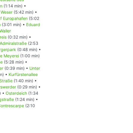
en
(1:14 min) •
 Weser
(5:42 min) •
f Europahafen
(5:02
e
(3:01 min) •
Eduard
Waller
kreis
(0:32 min) •
Admiralstraße
(2:53
rgerpark
(0:48 min) •
e Meyerei
(1:00 min)
ee
(5:28 min) •
ger
(0:39 min) •
Unter
n) •
Kurfürstenallee
Straße
(1:40 min) •
rswerder
(0:29 min) •
) •
Osterdeich
(1:34
gstraße
(1:24 min) •
ontrescarpe
(2:10