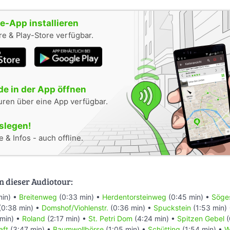
-App installieren
e & Play-Store verfügbar.
e in der App öffnen
uren über eine App verfügbar.
oslegen!
 & Infos - auch offline.
n dieser Audiotour:
min) •
Breitenweg
(0:33 min) •
Herdentorsteinweg
(0:45 min) •
Söges
(0:38 min) •
Domshof/Viohlenstr.
(0:36 min) •
Spuckstein
(1:53 min)
min) •
Roland
(2:17 min) •
St. Petri Dom
(4:24 min) •
Spitzen Gebel
(
aft
(3:47 min) •
Baumwollbörse
(1:05 min) •
Schütting
(1:54 min) •
W