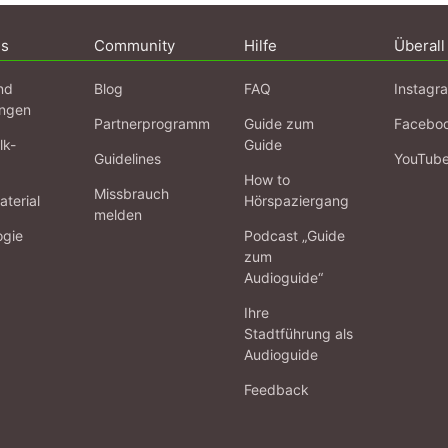
ns
Community
Hilfe
Überall
nd
Blog
FAQ
Instagr
ngen
Partnerprogramm
Guide zum
Facebo
lk-
Guide
Guidelines
YouTub
How to
Missbrauch
terial
Hörspaziergang
melden
ogie
Podcast „Guide
zum
Audioguide“
Ihre
Stadtführung als
Audioguide
Feedback