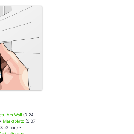
tr. Am Wall
(0:24
 •
Marktplatz
(2:37
0:52 min) •
estseite des