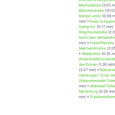
Marktplatzes
(2:02 m
Böttcherstraße
(10:0
Rampe unten
(0:09 m
min) •
Ende Schuppe
Suling Str.
(0:17 min)
Ring/Nordstraße
(2:3
Nach dem Verteilerkr
min) •
Findorffstraße
Melchersbrücke
(2:27
•
Waldbühne
(0:25 m
Acherstraße/Universit
den Eichen
(1:28 min
(3:07 min) •
Bismarc
Hamburger / Ecke Ve
Uferpromenade Oste
min) •
Altenwall Tiefe
Marterburg
(0:24 min
min) •
Präsident Ken