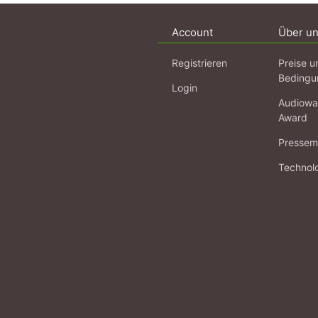
Account
Über u
Registrieren
Preise u
Bedingu
Login
Audiowa
Award
Pressema
Technol