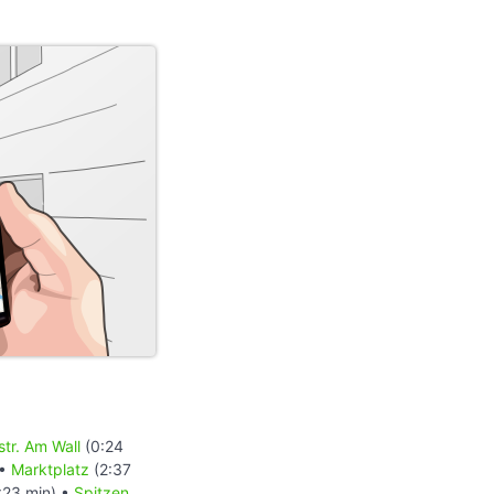
tr. Am Wall
(0:24
 •
Marktplatz
(2:37
:23 min) •
Spitzen