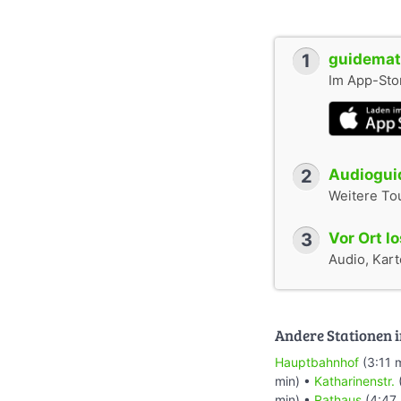
1
guidemate
Im App-Stor
2
Audioguid
Weitere To
3
Vor Ort l
Audio, Karte
Andere Stationen i
Hauptbahnhof
(3:11 
min) •
Katharinenstr.
min) •
Rathaus
(4:47 