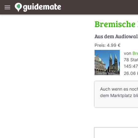
menu
Bremische 
Aus dem Audiowa
Preis: 4.99 €
von
Br
78 Sta
145:47
26.06
Auch wenn es noch 
dem Marktplatz bli