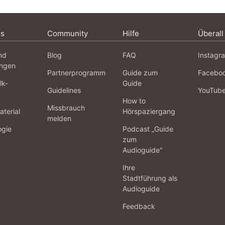
ns
Community
Hilfe
Überall
nd
Blog
FAQ
Instagr
ngen
Partnerprogramm
Guide zum
Facebo
lk-
Guide
Guidelines
YouTub
How to
Missbrauch
terial
Hörspaziergang
melden
ogie
Podcast „Guide
zum
Audioguide“
Ihre
Stadtführung als
Audioguide
Feedback