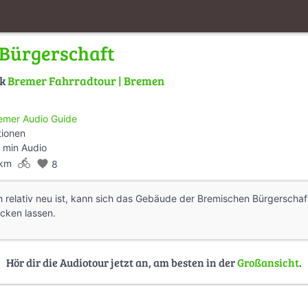
Bürgerschaft
lk
Bremer Fahrradtour | Bremen
emer Audio Guide
tionen
 min Audio
directions_bike
 km
favorite
8
relativ neu ist, kann sich das Gebäude der Bremischen Bürgerschaft
cken lassen.
Hör dir die Audiotour jetzt an, am besten in der
Großansicht
.