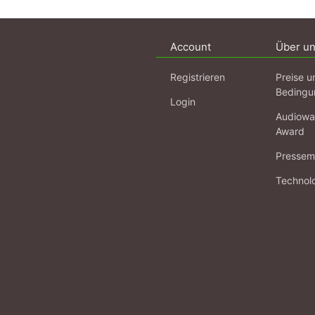
Account
Über u
Registrieren
Preise u
Bedingu
Login
Audiowa
Award
Pressema
Technol