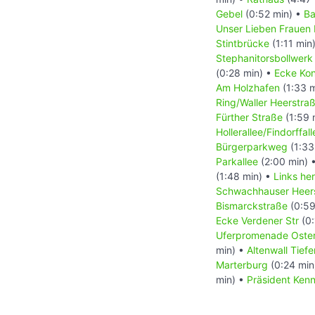
Gebel
(0:52 min) •
Ba
Unser Lieben Frauen 
Stintbrücke
(1:11 min
Stephanitorsbollwerk
(0:28 min) •
Ecke Kon
Am Holzhafen
(1:33 
Ring/Waller Heerstra
Fürther Straße
(1:59 
Hollerallee/Findorffall
Bürgerparkweg
(1:33
Parkallee
(2:00 min) 
(1:48 min) •
Links he
Schwachhauser Heer
Bismarckstraße
(0:59
Ecke Verdener Str
(0:
Uferpromenade Oste
min) •
Altenwall Tiefe
Marterburg
(0:24 min
min) •
Präsident Ken