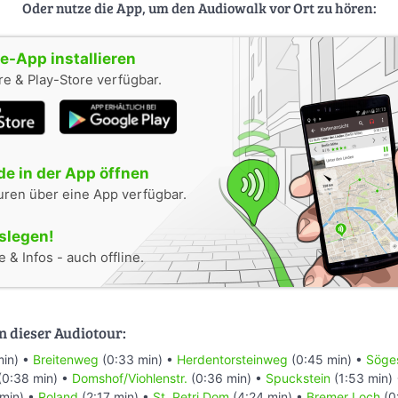
Oder nutze die App, um den Audiowalk vor Ort zu hören:
-App installieren
e & Play-Store verfügbar.
e in der App öffnen
uren über eine App verfügbar.
oslegen!
 & Infos - auch offline.
n dieser Audiotour:
min) •
Breitenweg
(0:33 min) •
Herdentorsteinweg
(0:45 min) •
Söges
(0:38 min) •
Domshof/Viohlenstr.
(0:36 min) •
Spuckstein
(1:53 min)
min) •
Roland
(2:17 min) •
St. Petri Dom
(4:24 min) •
Bremer Loch
(0