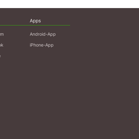
Apps
am
Android-App
ok
iPhone-App
e