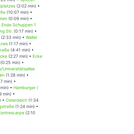
tplatzes
(2:02 min) •
aße
(10:07 min) •
nten
(0:09 min) •
•
Ende Schuppen 1
ng Str.
(0:17 min) •
(2:33 min) •
Waller
reis
(1:17 min) •
traße
(4:41 min) •
ücke
(2:27 min) •
Ecke
(0:25 min) •
/Universitätsallee
hen
(1:28 min) •
7 min) •
 min) •
Hamburger /
9 min) •
) •
Osterdeich
(1:34
gstraße
(1:24 min) •
ontrescarpe
(2:10