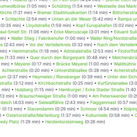
umwollbörse
(1:05 min) •
Schütting
(1:54 min) •
Westseite des Mark
Kirche
(1:21 min) •
Bremer Stadtmusikanten
(1:14 min) •
Böttcherstr
) •
Schlachte
(2:54 min) •
Unten an der Weser
(5:42 min) •
Rampe u
(0:35 min) •
Lloydstraße
(1:59 min) •
Kopf Europahafen
(5:02 min) 
sul-Smidt Str.
(1:06 min) •
Ecke Marcuscaje
(3:01 min) •
Eduard Suli
min) •
Waller Stieg / Fabrikenufer
(1:00 min) •
Waller Ring/Nordstraße
ße
(2:43 min) •
Vor der Verteilerkreis
(0:32 min) •
Nach dem Verteilerk
min) •
Hemmstraße
(1:18 min) •
Admiralstraße
(2:53 min) •
Findorffs
ee
(1:33 min) •
Quer durch den Bürgerpark
(0:48 min) •
Melchersbr
 min) •
Meyerei
(0:17 min) •
Brücke Meyerei
(1:00 min) •
Waldbühne
•
Achterstraße
(0:20 min) •
Universitätsallee
(5:28 min) •
Acherstraße
rum
(2:37 min) •
Heymelstr./ Riensberger
(0:39 min) •
Unter den Eic
straße
(3:12 min) •
Kirchbachstraße
(0:25 min) •
Kurfürstenallee
(3:0
 min) •
Hulsberg
(1:15 min) •
Hamburger / Ecke Stader Straße
(1:40
13 min) •
Braunschweiger Straße
(1:00 min) •
Am Peterswerder
(0:2
rdeich
(4:03 min) •
Sielwallfähre
(2:43 min) •
Flaggenmast
(0:57 min
r
(0:13 min) •
Stavendamm
(0:29 min) •
Schnoor
(4:54 min) •
Kolpin
) •
Ostertorstraße/Marterburg
(1:37 min) •
Kulturmeile
(0:58 min) •
C
nedy Platz
(1:29 min) •
Herdentorsteinweg
(0:26 min)