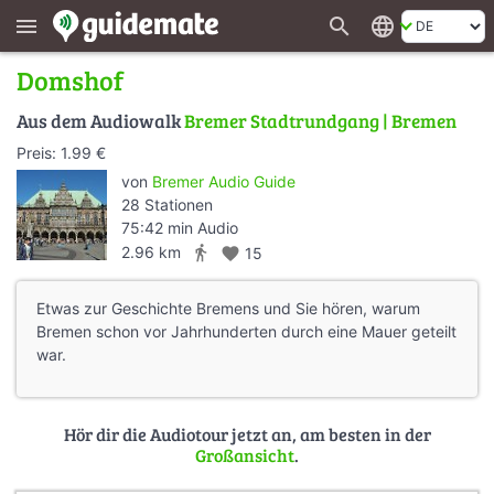
search
language
menu
Domshof
Aus dem Audiowalk
Bremer Stadtrundgang | Bremen
Preis: 1.99 €
von
Bremer Audio Guide
28 Stationen
75:42 min Audio
directions_walk
2.96 km
favorite
15
Etwas zur Geschichte Bremens und Sie hören, warum
Bremen schon vor Jahrhunderten durch eine Mauer geteilt
war.
Hör dir die Audiotour jetzt an, am besten in der
Großansicht
.