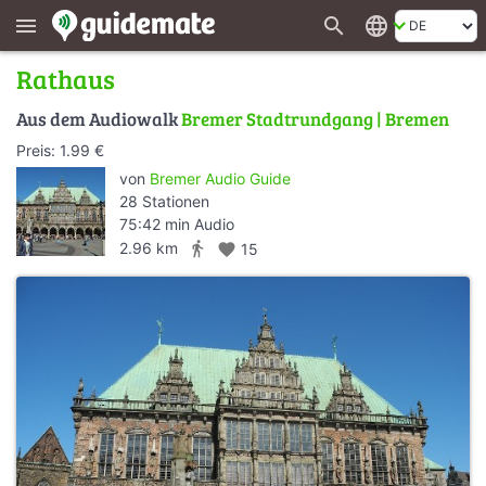
search
language
menu
Rathaus
Aus dem Audiowalk
Bremer Stadtrundgang | Bremen
Preis: 1.99 €
von
Bremer Audio Guide
28 Stationen
75:42 min Audio
directions_walk
2.96 km
favorite
15