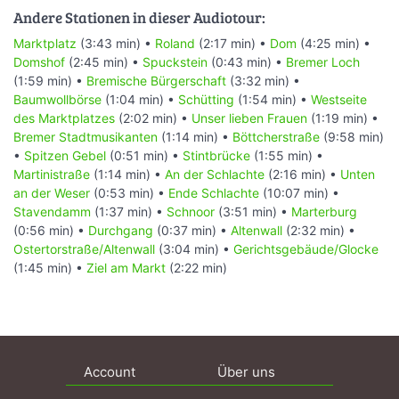
Andere Stationen in dieser Audiotour:
Marktplatz
(3:43 min) •
Roland
(2:17 min) •
Dom
(4:25 min) •
Domshof
(2:45 min) •
Spuckstein
(0:43 min) •
Bremer Loch
(1:59 min) •
Bremische Bürgerschaft
(3:32 min) •
Baumwollbörse
(1:04 min) •
Schütting
(1:54 min) •
Westseite
des Marktplatzes
(2:02 min) •
Unser lieben Frauen
(1:19 min) •
Bremer Stadtmusikanten
(1:14 min) •
Böttcherstraße
(9:58 min)
•
Spitzen Gebel
(0:51 min) •
Stintbrücke
(1:55 min) •
Martinistraße
(1:14 min) •
An der Schlachte
(2:16 min) •
Unten
an der Weser
(0:53 min) •
Ende Schlachte
(10:07 min) •
Stavendamm
(1:37 min) •
Schnoor
(3:51 min) •
Marterburg
(0:56 min) •
Durchgang
(0:37 min) •
Altenwall
(2:32 min) •
Ostertorstraße/Altenwall
(3:04 min) •
Gerichtsgebäude/Glocke
(1:45 min) •
Ziel am Markt
(2:22 min)
Account
Über uns