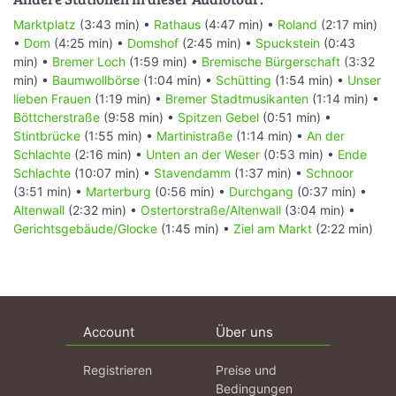
Marktplatz
(3:43 min) •
Rathaus
(4:47 min) •
Roland
(2:17 min)
•
Dom
(4:25 min) •
Domshof
(2:45 min) •
Spuckstein
(0:43
min) •
Bremer Loch
(1:59 min) •
Bremische Bürgerschaft
(3:32
min) •
Baumwollbörse
(1:04 min) •
Schütting
(1:54 min) •
Unser
lieben Frauen
(1:19 min) •
Bremer Stadtmusikanten
(1:14 min) •
Böttcherstraße
(9:58 min) •
Spitzen Gebel
(0:51 min) •
Stintbrücke
(1:55 min) •
Martinistraße
(1:14 min) •
An der
Schlachte
(2:16 min) •
Unten an der Weser
(0:53 min) •
Ende
Schlachte
(10:07 min) •
Stavendamm
(1:37 min) •
Schnoor
(3:51 min) •
Marterburg
(0:56 min) •
Durchgang
(0:37 min) •
Altenwall
(2:32 min) •
Ostertorstraße/Altenwall
(3:04 min) •
Gerichtsgebäude/Glocke
(1:45 min) •
Ziel am Markt
(2:22 min)
Account
Über uns
Registrieren
Preise und
Bedingungen