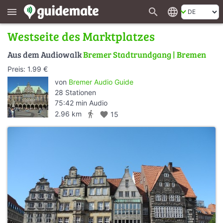
search
language
menu
Westseite des Marktplatzes
Aus dem Audiowalk
Bremer Stadtrundgang | Bremen
Preis: 1.99 €
von
Bremer Audio Guide
28 Stationen
75:42 min Audio
directions_walk
2.96 km
favorite
15