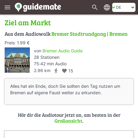
search
language
menu
Ziel am Markt
Aus dem Audiowalk
Bremer Stadtrundgang | Bremen
Preis: 1.99 €
von
Bremer Audio Guide
28 Stationen
75:42 min Audio
directions_walk
2.96 km
favorite
15
Alles hat ein Ende, doch Sie sollten den Tag nutzen um
Bremen auf eigene Faust weiter zu erkunden.
Hör dir die Audiotour jetzt an, am besten in der
Großansicht
.