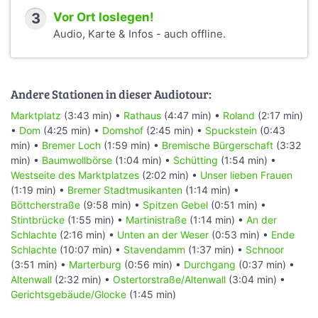
3
Vor Ort loslegen!
Audio, Karte & Infos - auch offline.
Andere Stationen in dieser Audiotour:
Marktplatz
(3:43 min) •
Rathaus
(4:47 min) •
Roland
(2:17 min)
•
Dom
(4:25 min) •
Domshof
(2:45 min) •
Spuckstein
(0:43
min) •
Bremer Loch
(1:59 min) •
Bremische Bürgerschaft
(3:32
min) •
Baumwollbörse
(1:04 min) •
Schütting
(1:54 min) •
Westseite des Marktplatzes
(2:02 min) •
Unser lieben Frauen
(1:19 min) •
Bremer Stadtmusikanten
(1:14 min) •
Böttcherstraße
(9:58 min) •
Spitzen Gebel
(0:51 min) •
Stintbrücke
(1:55 min) •
Martinistraße
(1:14 min) •
An der
Schlachte
(2:16 min) •
Unten an der Weser
(0:53 min) •
Ende
Schlachte
(10:07 min) •
Stavendamm
(1:37 min) •
Schnoor
(3:51 min) •
Marterburg
(0:56 min) •
Durchgang
(0:37 min) •
Altenwall
(2:32 min) •
Ostertorstraße/Altenwall
(3:04 min) •
Gerichtsgebäude/Glocke
(1:45 min)