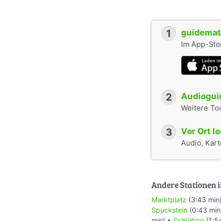
1
guidemate
Im App-Stor
2
Audioguid
Weitere To
3
Vor Ort l
Audio, Karte
Andere Stationen i
Marktplatz
(3:43 min
Spuckstein
(0:43 min
min) •
Schütting
(1:5