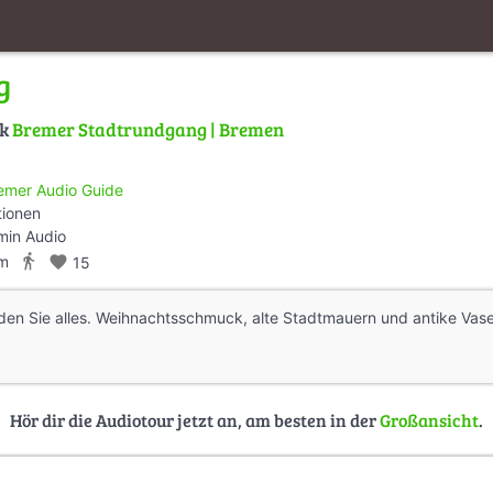
g
lk
Bremer Stadtrundgang | Bremen
emer Audio Guide
tionen
min Audio
directions_walk
km
favorite
15
nden Sie alles. Weihnachtsschmuck, alte Stadtmauern und antike Vas
Hör dir die Audiotour jetzt an, am besten in der
Großansicht
.