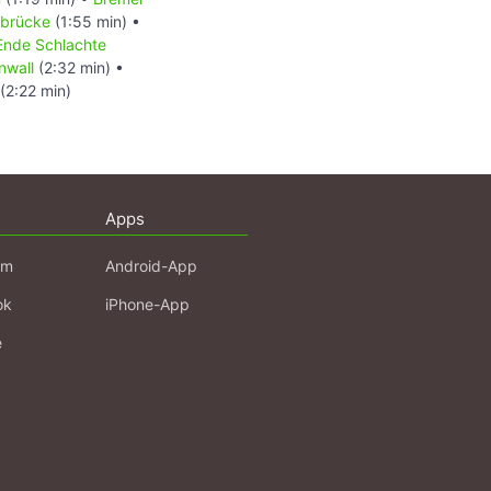
tbrücke
(1:55 min) •
Ende Schlachte
nwall
(2:32 min) •
(2:22 min)
Apps
am
Android-App
ok
iPhone-App
e