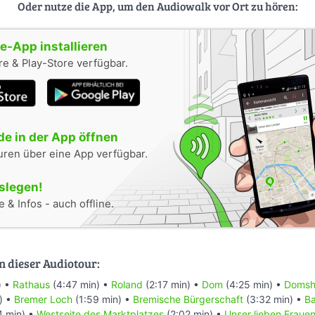
Oder nutze die App, um den Audiowalk vor Ort zu hören:
-App installieren
e & Play-Store verfügbar.
e in der App öffnen
uren über eine App verfügbar.
oslegen!
 & Infos - auch offline.
n dieser Audiotour:
) •
Rathaus
(4:47 min) •
Roland
(2:17 min) •
Dom
(4:25 min) •
Domsh
) •
Bremer Loch
(1:59 min) •
Bremische Bürgerschaft
(3:32 min) •
B
4 min) •
Westseite des Marktplatzes
(2:02 min) •
Unser lieben Fraue