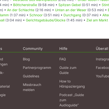
4 min) •
Böttcherstraße
(9:58 min) •
Spitzen Gebel
(0:51 min) •
Stin
in) •
An der Schlachte
(2:16 min) •
Unten an der Weser
(0:53 min) •
ndamm
(1:37 min) •
Schnoor
(3:51 min) •
Durchgang
(0:37 min) •
Alte
all
(3:04 min) •
Gerichtsgebäude/Glocke
(1:45 min) •
Ziel am Markt
ns
Community
Hilfe
Überall
nd
Blog
FAQ
Instagr
ngen
Partnerprogramm
Guide zum
Facebo
lk-
Guide
Guidelines
YouTub
How to
Missbrauch
terial
Hörspaziergang
melden
ogie
Podcast „Guide
zum
Audioguide“