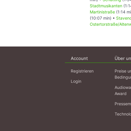
Stadtmusikanten
(1:1
Martinistraße
(1:14 m
(10:07 min) •
Stave
Ostertorstraße/Altenw
Account
Über u
Registrieren
Preise u
Bedingu
Login
Audiowa
Award
Pressema
Technol