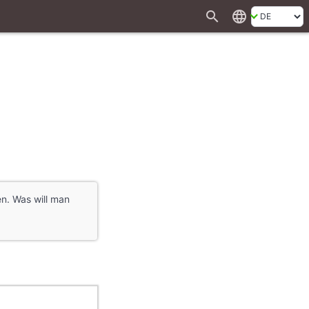
search
language
en. Was will man