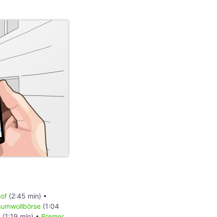
of
(2:45 min) •
aumwollbörse
(1:04
n
(1:19 min) •
Bremer