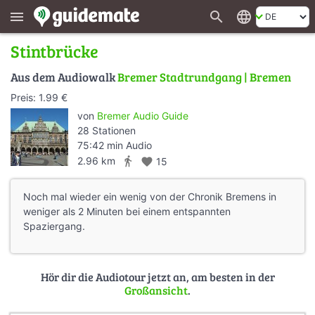
search
language
menu
Stintbrücke
Aus dem Audiowalk
Bremer Stadtrundgang | Bremen
Preis: 1.99 €
von
Bremer Audio Guide
28 Stationen
75:42 min Audio
directions_walk
2.96 km
favorite
15
Noch mal wieder ein wenig von der Chronik Bremens in
weniger als 2 Minuten bei einem entspannten
Spaziergang.
Hör dir die Audiotour jetzt an, am besten in der
Großansicht
.