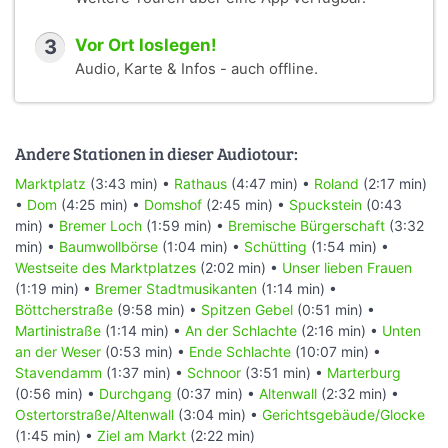
3
Vor Ort loslegen!
Audio, Karte & Infos - auch offline.
Andere Stationen in dieser Audiotour:
Marktplatz
(3:43 min) •
Rathaus
(4:47 min) •
Roland
(2:17 min)
•
Dom
(4:25 min) •
Domshof
(2:45 min) •
Spuckstein
(0:43
min) •
Bremer Loch
(1:59 min) •
Bremische Bürgerschaft
(3:32
min) •
Baumwollbörse
(1:04 min) •
Schütting
(1:54 min) •
Westseite des Marktplatzes
(2:02 min) •
Unser lieben Frauen
(1:19 min) •
Bremer Stadtmusikanten
(1:14 min) •
Böttcherstraße
(9:58 min) •
Spitzen Gebel
(0:51 min) •
Martinistraße
(1:14 min) •
An der Schlachte
(2:16 min) •
Unten
an der Weser
(0:53 min) •
Ende Schlachte
(10:07 min) •
Stavendamm
(1:37 min) •
Schnoor
(3:51 min) •
Marterburg
(0:56 min) •
Durchgang
(0:37 min) •
Altenwall
(2:32 min) •
Ostertorstraße/Altenwall
(3:04 min) •
Gerichtsgebäude/Glocke
(1:45 min) •
Ziel am Markt
(2:22 min)