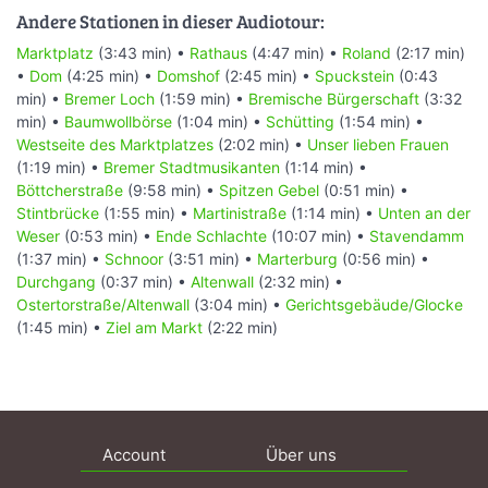
Andere Stationen in dieser Audiotour:
Marktplatz
(3:43 min) •
Rathaus
(4:47 min) •
Roland
(2:17 min)
•
Dom
(4:25 min) •
Domshof
(2:45 min) •
Spuckstein
(0:43
min) •
Bremer Loch
(1:59 min) •
Bremische Bürgerschaft
(3:32
min) •
Baumwollbörse
(1:04 min) •
Schütting
(1:54 min) •
Westseite des Marktplatzes
(2:02 min) •
Unser lieben Frauen
(1:19 min) •
Bremer Stadtmusikanten
(1:14 min) •
Böttcherstraße
(9:58 min) •
Spitzen Gebel
(0:51 min) •
Stintbrücke
(1:55 min) •
Martinistraße
(1:14 min) •
Unten an der
Weser
(0:53 min) •
Ende Schlachte
(10:07 min) •
Stavendamm
(1:37 min) •
Schnoor
(3:51 min) •
Marterburg
(0:56 min) •
Durchgang
(0:37 min) •
Altenwall
(2:32 min) •
Ostertorstraße/Altenwall
(3:04 min) •
Gerichtsgebäude/Glocke
(1:45 min) •
Ziel am Markt
(2:22 min)
Account
Über uns