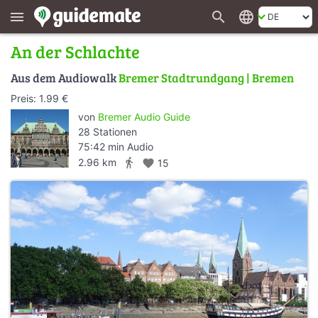
search
language
menu
An der Schlachte
Aus dem Audiowalk
Bremer Stadtrundgang | Bremen
Preis: 1.99 €
von
Bremer Audio Guide
28 Stationen
75:42 min Audio
directions_walk
2.96 km
favorite
15