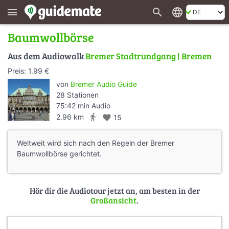
search
language
menu
Baumwollbörse
Aus dem Audiowalk
Bremer Stadtrundgang | Bremen
Preis: 1.99 €
von
Bremer Audio Guide
28 Stationen
75:42 min Audio
directions_walk
2.96 km
favorite
15
Weltweit wird sich nach den Regeln der Bremer
Baumwollbörse gerichtet.
Hör dir die Audiotour jetzt an, am besten in der
Großansicht
.