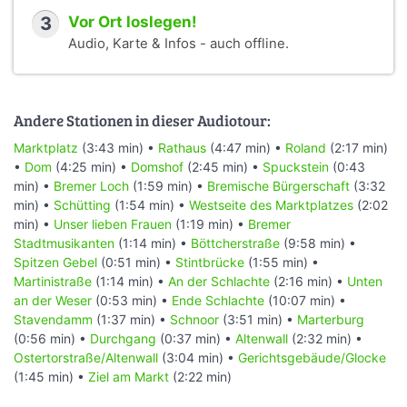
3
Vor Ort loslegen!
Audio, Karte & Infos - auch offline.
Andere Stationen in dieser Audiotour:
Marktplatz
(3:43 min) •
Rathaus
(4:47 min) •
Roland
(2:17 min)
•
Dom
(4:25 min) •
Domshof
(2:45 min) •
Spuckstein
(0:43
min) •
Bremer Loch
(1:59 min) •
Bremische Bürgerschaft
(3:32
min) •
Schütting
(1:54 min) •
Westseite des Marktplatzes
(2:02
min) •
Unser lieben Frauen
(1:19 min) •
Bremer
Stadtmusikanten
(1:14 min) •
Böttcherstraße
(9:58 min) •
Spitzen Gebel
(0:51 min) •
Stintbrücke
(1:55 min) •
Martinistraße
(1:14 min) •
An der Schlachte
(2:16 min) •
Unten
an der Weser
(0:53 min) •
Ende Schlachte
(10:07 min) •
Stavendamm
(1:37 min) •
Schnoor
(3:51 min) •
Marterburg
(0:56 min) •
Durchgang
(0:37 min) •
Altenwall
(2:32 min) •
Ostertorstraße/Altenwall
(3:04 min) •
Gerichtsgebäude/Glocke
(1:45 min) •
Ziel am Markt
(2:22 min)