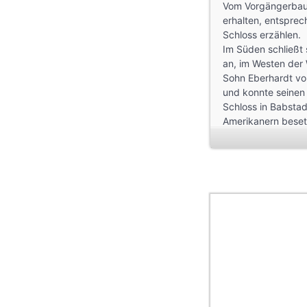
Vom Vorgängerbau 
erhalten, entsprec
Schloss erzählen.
Im Süden schließt 
an, im Westen der 
Sohn Eberhardt vo
und konnte seinen 
Schloss in Babsta
Amerikanern beset
Herta von Degenfel
eingestellt, sie h
englischen Flieger
Das Schloss wurde
als Wohnsitz.