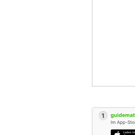
1
guidemate
Im App-Stor