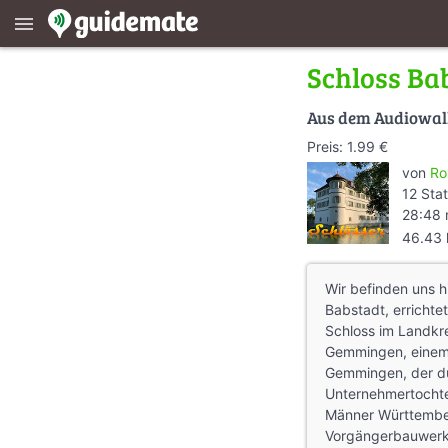
menu
Schloss Ba
Aus dem Audiowa
Preis: 1.99 €
von
Ro
12 Sta
28:48 
46.43
Wir befinden uns h
Babstadt, errichte
Schloss im Landkre
Gemmingen, einem 
Gemmingen, der du
Unternehmertochte
Männer Württember
Vorgängerbauwerks