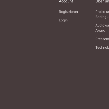
Account
Über u
Registrieren
Preise u
Bedingu
Login
Audiowa
Award
Pressema
Technol