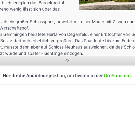
blieb lediglich das Barockportal
hend wenig lässt sich über das
sich ein großer Schlosspark, bewehrt mit einer Mauer mit Zinnen un
Wirtschaftshof.
n Gemmingen heiratete Herta von Degenfeld, einer Erbtochter von 
Besitz dadurch erheblich vergrößern. Das Paar lebte bis zum Ende 
dt, musste dann aber auf Schloss Neuhaus ausweichen, da das Schl
zt wurde und später Flüchtlinge einzogen.
d war eine taffe Persönlichkeit und dem Nationalsozialismus gegenü
alf Kriegsgefangenen und wurde von der Gestapo verhaftet, nachdem 
soldat versteckt hatte und wurde bis Kriegsende in Heidelberg inhafti
Hör dir die Audiotour jetzt an, am besten in der
Großansicht
.
 zur Jahrtausendwende umfassend renoviert und dient heute den E