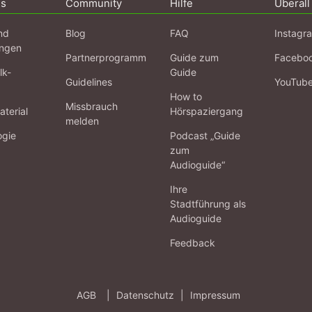
ns
Community
Hilfe
Überall
nd
Blog
FAQ
Instagr
ngen
Partnerprogramm
Guide zum
Facebo
lk-
Guide
Guidelines
YouTub
How to
Missbrauch
terial
Hörspaziergang
melden
ogie
Podcast „Guide
zum
Audioguide“
Ihre
Stadtführung als
Audioguide
Feedback
AGB
|
Datenschutz
|
Impressum