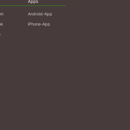
Apps
am
Android-App
ok
iPhone-App
e