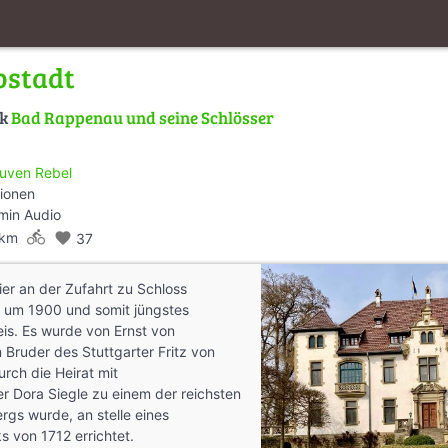
bstadt
lk
Bad Rappenau und seine Schlösser
uven Rebel
tionen
min Audio
directions_bike
 km
favorite
37
ier an der Zufahrt zu Schloss
t um 1900 und somit jüngstes
is. Es wurde von Ernst von
Bruder des Stuttgarter Fritz von
rch die Heirat mit
r Dora Siegle zu einem der reichsten
gs wurde, an stelle eines
 von 1712 errichtet.