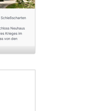
d Schießscharten
Schloss Neuhaus
des Krieges im
oss von den
ber kritisch
sie einen
ert.
rben des Erbauers