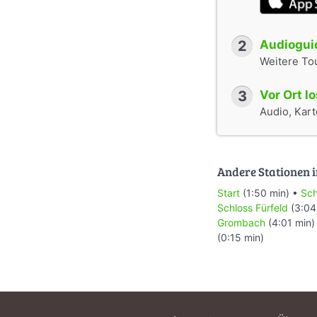
2
Audioguid
Weitere To
3
Vor Ort l
Audio, Karte
Andere Stationen i
Start
(1:50 min) •
Sch
Schloss Fürfeld
(3:04
Grombach
(4:01 min)
(0:15 min)