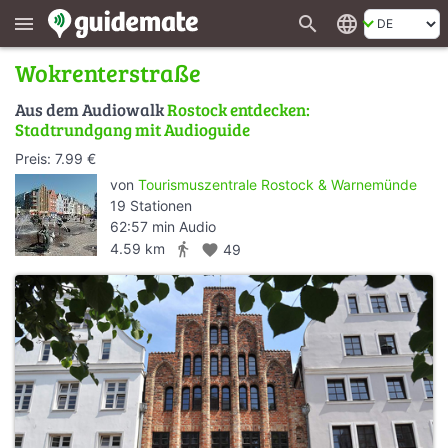
search
language
menu
Wokrenterstraße
Aus dem Audiowalk
Rostock entdecken:
Stadtrundgang mit Audioguide
Preis: 7.99 €
von
Tourismuszentrale Rostock & Warnemünde
19 Stationen
62:57 min Audio
directions_walk
4.59 km
favorite
49