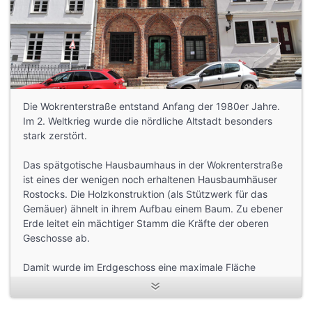
Die Wokrenterstraße entstand Anfang der 1980er Jahre.
Im 2. Weltkrieg wurde die nördliche Altstadt besonders
stark zerstört.
Das spätgotische Hausbaumhaus in der Wokrenterstraße
ist eines der wenigen noch erhaltenen Hausbaumhäuser
Rostocks. Die Holzkonstruktion (als Stützwerk für das
Gemäuer) ähnelt in ihrem Aufbau einem Baum. Zu ebener
Erde leitet ein mächtiger Stamm die Kräfte der oberen
Geschosse ab.
Damit wurde im Erdgeschoss eine maximale Fläche
geschaffen. Je höher man in dem Gebäude kommt, desto
mehr verästelt sich das Gebälk - wie bei einem Baum. Die
Fassaden wurden im Verlauf der Jahrhunderte mehrmals