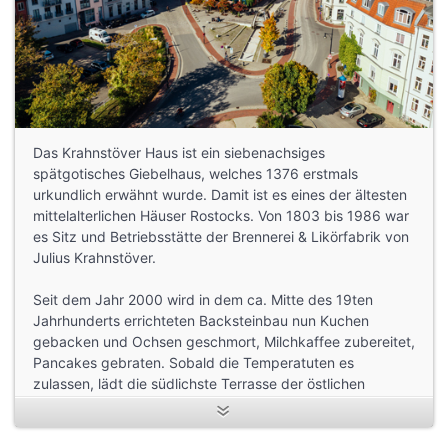
Das Krahnstöver Haus ist ein siebenachsiges
spätgotisches Giebelhaus, welches 1376 erstmals
urkundlich erwähnt wurde. Damit ist es eines der ältesten
mittelalterlichen Häuser Rostocks. Von 1803 bis 1986 war
es Sitz und Betriebsstätte der Brennerei & Likörfabrik von
Julius Krahnstöver.
Seit dem Jahr 2000 wird in dem ca. Mitte des 19ten
Jahrhunderts errichteten Backsteinbau nun Kuchen
gebacken und Ochsen geschmort, Milchkaffee zubereitet,
Pancakes gebraten. Sobald die Temperatuten es
zulassen, lädt die südlichste Terrasse der östlichen
Altstadt zum Sonnenbaden, Genießen und Plaudern ein.
Das Team der Likörfabrik freut sich auf alle Besucher!