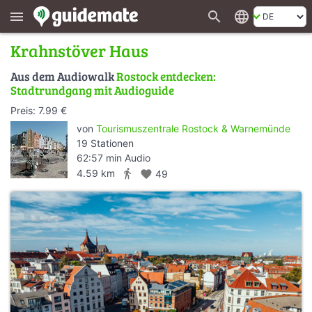
search
language
menu
Krahnstöver Haus
Aus dem Audiowalk
Rostock entdecken:
Stadtrundgang mit Audioguide
Preis: 7.99 €
von
Tourismuszentrale Rostock & Warnemünde
19 Stationen
62:57 min Audio
directions_walk
4.59 km
favorite
49