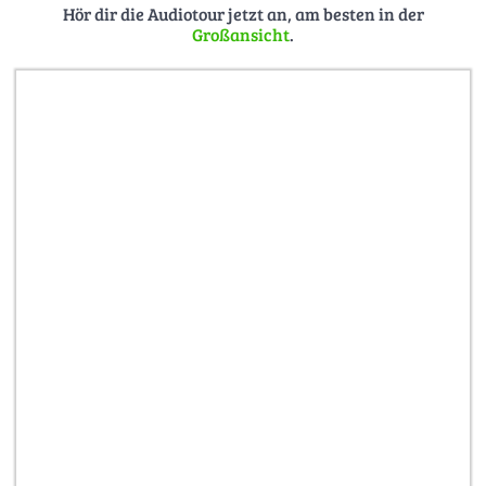
Hör dir die Audiotour jetzt an, am besten in der
—————
Großansicht
.
Fotos:
TMV/Gänsicke