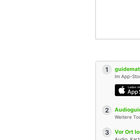
1
guidemate
Im App-Stor
2
Audioguid
Weitere To
3
Vor Ort l
Audio, Karte