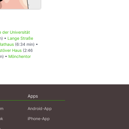
der Universität
n) •
Lange Straße
Rathaus
(6:34 min) •
stöver Haus
(2:46
in) •
Mönchentor
Apps
am
Android-App
ok
iPhone-App
e