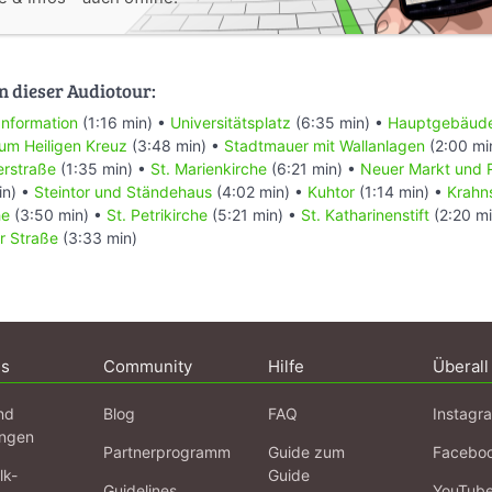
n dieser Audiotour:
Information
(1:16 min) •
Universitätsplatz
(6:35 min) •
Hauptgebäude 
zum Heiligen Kreuz
(3:48 min) •
Stadtmauer mit Wallanlagen
(2:00 mi
erstraße
(1:35 min) •
St. Marienkirche
(6:21 min) •
Neuer Markt und 
in) •
Steintor und Ständehaus
(4:02 min) •
Kuhtor
(1:14 min) •
Krahn
he
(3:50 min) •
St. Petrikirche
(5:21 min) •
St. Katharinenstift
(2:20 m
r Straße
(3:33 min)
ns
Community
Hilfe
Überall
nd
Blog
FAQ
Instagr
ngen
Partnerprogramm
Guide zum
Facebo
lk-
Guide
Guidelines
YouTub