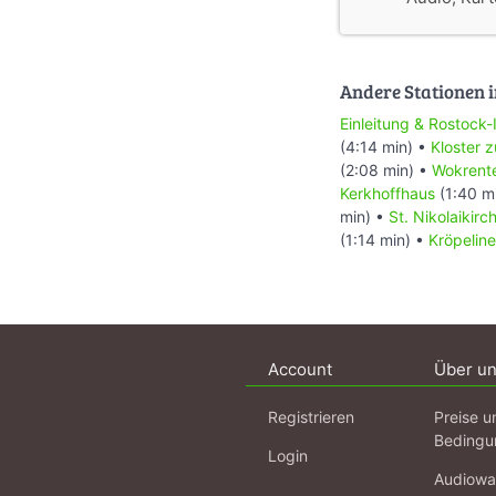
Andere Stationen i
Einleitung & Rostock-
(4:14 min) •
Kloster 
(2:08 min) •
Wokrent
Kerkhoffhaus
(1:40 m
min) •
St. Nikolaikirc
(1:14 min) •
Kröpeline
Account
Über u
Registrieren
Preise u
Bedingu
Login
Audiowa