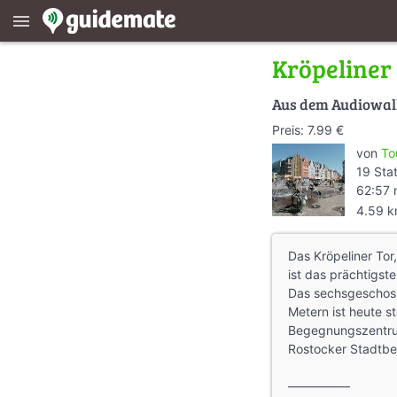
menu
Kröpeliner
Aus dem Audiowa
Preis: 7.99 €
von
To
19 Sta
62:57 
4.59 
Das Kröpeliner Tor
ist das prächtigst
Das sechsgeschoss
Metern ist heute s
Begegnungszentrum
Rostocker Stadtbe
—————