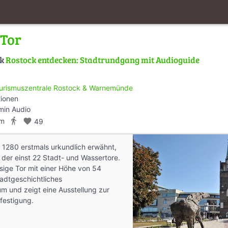
 Tor
lk
Rostock entdecken: Stadtrundgang mit Audioguide
urismuszentrale Rostock & Warnemünde
tionen
min Audio
directions_walk
km
favorite
49
, 1280 erstmals urkundlich erwähnt,
e der einst 22 Stadt- und Wassertore.
ige Tor mit einer Höhe von 54
tadtgeschichtliches
 und zeigt eine Ausstellung zur
festigung.