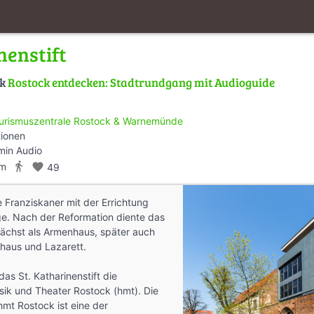
nenstift
lk
Rostock entdecken: Stadtrundgang mit Audioguide
urismuszentrale Rostock & Warnemünde
tionen
min Audio
directions_walk
km
favorite
49
 Franziskaner mit der Errichtung
ge. Nach der Reformation diente das
nächst als Armenhaus, später auch
haus und Lazarett.
as St. Katharinenstift die
sik und Theater Rostock (hmt). Die
mt Rostock ist eine der