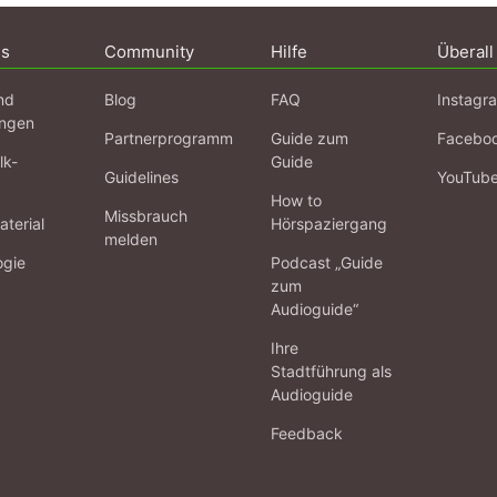
ns
Community
Hilfe
Überall
nd
Blog
FAQ
Instagr
ngen
Partnerprogramm
Guide zum
Facebo
lk-
Guide
Guidelines
YouTub
How to
Missbrauch
terial
Hörspaziergang
melden
ogie
Podcast „Guide
zum
Audioguide“
Ihre
Stadtführung als
Audioguide
Feedback