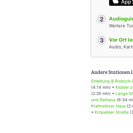
2
Audioguid
Weitere To
3
Vor Ort l
Audio, Karte
Andere Stationen i
Einleitung & Rostock-
(4:14 min) •
Kloster 
(2:26 min) •
Lange S
und Rathaus
(6:34 mi
Krahnstöver Haus
(2:
•
Kröpeliner Straße
(3