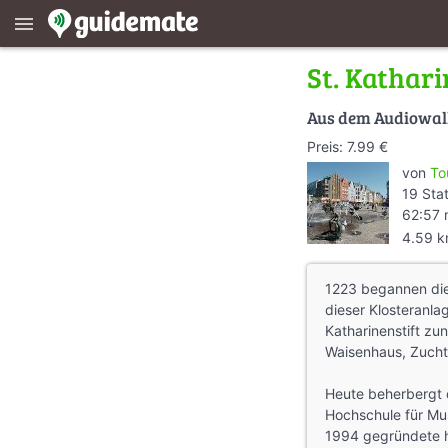
menu
St. Kathari
Aus dem Audiowa
Preis: 7.99 €
von
To
19 Sta
62:57 
4.59 
1223 begannen die
dieser Klosteranla
Katharinenstift zu
Waisenhaus, Zucht
Heute beherbergt d
Hochschule für Mu
1994 gegründete h