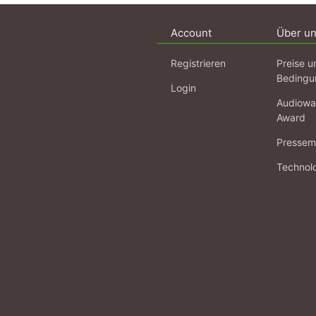
Account
Über u
Registrieren
Preise u
Bedingu
Login
Audiowa
Award
Pressema
Technol