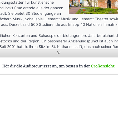
ldungsstätten für künstlerische
und lockt Studierende aus der ganzen
tadt. Sie bietet 30 Studiengänge an
 Fächern Musik, Schauspiel, Lehramt Musik und Lehramt Theater sowi
aus. Derzeit sind 500 Studierende aus knapp 40 Nationen immatriku
tlichen Konzerten und Schauspieldarbietungen pro Jahr bereichert 
ostocks und der Region. Ein besonderer Anziehungspunkt ist auch ih
 Seit 2001 hat sie ihren Sitz im St. Katharinenstift, das nach seiner R
m großen Konzert- und Theatersaal mit Vollbühne, mit Orgelsaal und
Tonstudios und Bibliothek außergewöhnlich schöne Räumlichkeiten b
Hör dir die Audiotour jetzt an, am besten in der
Großansicht
.
unges Leben trifft historisches Flair
für Musik und Theater Rostock, hmt Rostock/Thomas Häntzschel