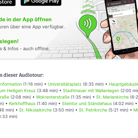
e in der App öffnen
uren über eine App verfügbar.
oslegen!
 & Infos - auch offline.
n dieser Audiotour:
Information
(1:16 min) •
Universitätsplatz
(6:35 min) •
Hauptgebäude 
zum Heiligen Kreuz
(3:48 min) •
Stadtmauer mit Wallanlagen
(2:00 mi
traße
(2:08 min) •
Wokrenterstraße
(1:35 min) •
St. Marienkirche
(6:2
n) •
Kerkhoffhaus
(1:40 min) •
Steintor und Ständehaus
(4:02 min) 
46 min) •
St. Nikolaikirche
(3:50 min) •
St. Petrikirche
(5:21 min) •
M
:33 min)