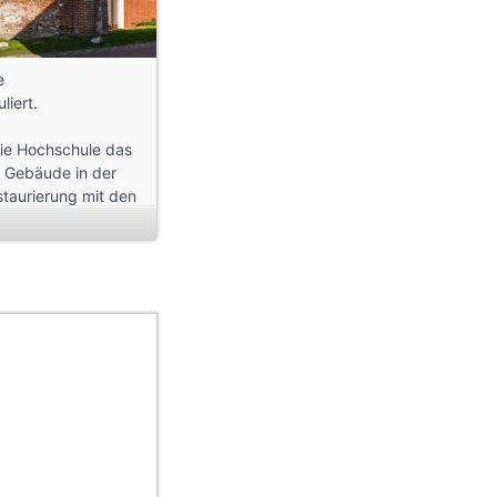
e
liert.
die Hochschule das
r Gebäude in der
estaurierung mit den
ietet.