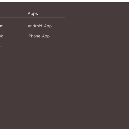
Apps
am
Android-App
ok
iPhone-App
e