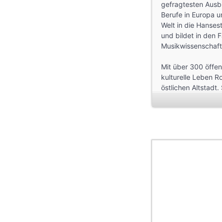
gefragtesten Ausbi
Berufe in Europa 
Welt in die Hanses
und bildet in den
Musikwissenschaft 
Mit über 300 öffen
kulturelle Leben R
östlichen Altstadt.
Kreuzgängen, eine
Kammermusiksaal, 
YouTube-Video:
J
—————
Fotos:
Hochschule 