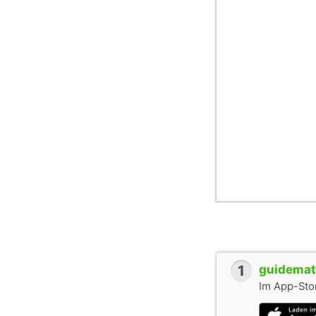
1
guidemate
Im App-Stor