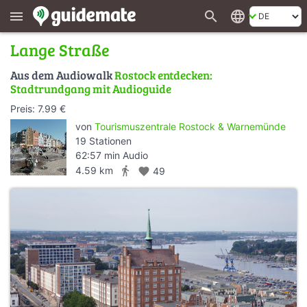
search
language
menu
Lange Straße
Aus dem Audiowalk
Rostock entdecken:
Stadtrundgang mit Audioguide
Preis: 7.99 €
von
Tourismuszentrale Rostock & Warnemünde
19 Stationen
62:57 min Audio
directions_walk
4.59 km
favorite
49