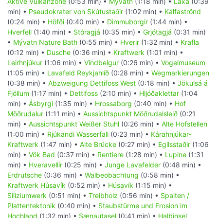
Aktive Vulkanzone
(0:53 min) •
Mývatn
(1:18 min) •
Laxá
(0:39
min) •
Pseudokrater von Skútustaðir
(1:02 min) •
Kálfaströnd
(0:24 min) •
Höfði
(0:40 min) •
Dimmuborgir
(1:44 min) •
Hverfell
(1:40 min) •
Stóragjá
(0:35 min) •
Grjótagjá
(0:31 min)
•
Mývatn Nature Bath
(0:55 min) •
Hverir
(1:32 min) •
Krafla
(0:12 min) •
Dusche
(0:36 min) •
Kraftwerk
(1:01 min) •
Leirhnjúkur
(1:06 min) •
Vindbelgur
(0:26 min) •
Vogelmuseum
(1:05 min) •
Lavafeld Reykjahlíð
(0:28 min) •
Wegmarkierungen
(0:38 min) •
Abzweigung Dettifoss West
(0:18 min) •
Jökulsá á
Fjöllum
(1:17 min) •
Dettifoss
(2:10 min) •
Hljóðaklettar
(1:04
min) •
Ásbyrgi
(1:35 min) •
Hrossaborg
(0:40 min) •
Hof
Möðrudalur
(1:11 min) •
Aussichtspunkt Möðrudalsleið
(0:21
min) •
Aussichtspunkt Weißer Stuhl
(0:26 min) •
Alte Hofstellen
(1:00 min) •
Rjúkandi Wasserfall
(0:23 min) •
Kárahnjúkar-
Kraftwerk
(1:47 min) •
Alte Brücke
(0:27 min) •
Egilsstaðir
(1:06
min) •
Vök Bad
(0:37 min) •
Rentiere
(1:28 min) •
Lupine
(1:31
min) •
Hveravellir
(0:25 min) •
Junge Lavafelder
(0:48 min) •
Erdrutsche
(0:36 min) •
Walbeobachtung
(0:58 min) •
Kraftwerk Húsavík
(0:52 min) •
Húsavík
(1:15 min) •
Siliziumwerk
(0:51 min) •
Treibholz
(0:56 min) •
Spalten /
Plattentektonik
(0:40 min) •
Staubstürme und Erosion im
Hochland
(1:32 min) •
Sænautasel
(0:41 min) •
Halbinsel