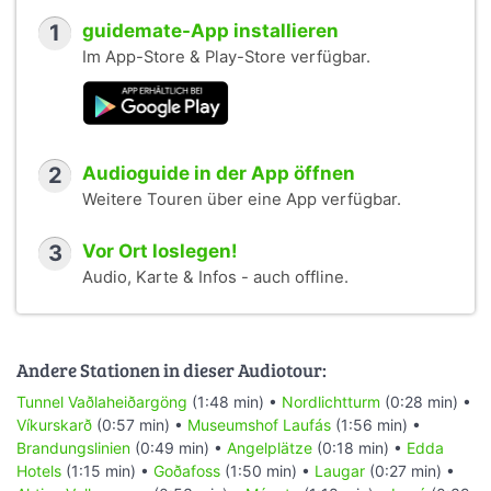
1
guidemate-App installieren
Im App-Store & Play-Store verfügbar.
2
Audioguide in der App öffnen
Weitere Touren über eine App verfügbar.
3
Vor Ort loslegen!
Audio, Karte & Infos - auch offline.
Andere Stationen in dieser Audiotour:
Tunnel Vaðlaheiðargöng
(1:48 min) •
Nordlichtturm
(0:28 min) •
Víkurskarð
(0:57 min) •
Museumshof Laufás
(1:56 min) •
Brandungslinien
(0:49 min) •
Angelplätze
(0:18 min) •
Edda
Hotels
(1:15 min) •
Goðafoss
(1:50 min) •
Laugar
(0:27 min) •