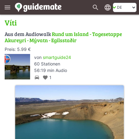
search
language
menu
Víti
Aus dem Audiowalk
Rund um Island - Tagesetappe
Akureyri - Mývatn - Egilsstaðir
Preis: 5.99 €
von
smartguide24
60 Stationen
56:19 min Audio
directions_car
favorite
1