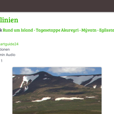
linien
lk
Rund um Island - Tagesetappe Akureyri - Mývatn - Egilsst
artguide24
tionen
min Audio
1