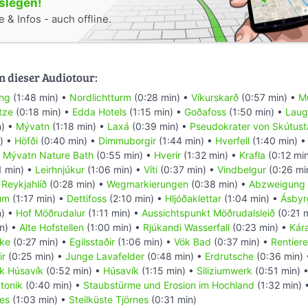
oslegen!
 & Infos - auch offline.
n dieser Audiotour:
öng
(1:48 min) •
Nordlichtturm
(0:28 min) •
Víkurskarð
(0:57 min) •
M
tze
(0:18 min) •
Edda Hotels
(1:15 min) •
Goðafoss
(1:50 min) •
Laug
n) •
Mývatn
(1:18 min) •
Laxá
(0:39 min) •
Pseudokrater von Skútust
) •
Höfði
(0:40 min) •
Dimmuborgir
(1:44 min) •
Hverfell
(1:40 min) 
•
Mývatn Nature Bath
(0:55 min) •
Hverir
(1:32 min) •
Krafla
(0:12 mi
1 min) •
Leirhnjúkur
(1:06 min) •
Víti
(0:37 min) •
Vindbelgur
(0:26 mi
 Reykjahlíð
(0:28 min) •
Wegmarkierungen
(0:38 min) •
Abzweigung 
lum
(1:17 min) •
Dettifoss
(2:10 min) •
Hljóðaklettar
(1:04 min) •
Ásbyr
n) •
Hof Möðrudalur
(1:11 min) •
Aussichtspunkt Möðrudalsleið
(0:21 
n) •
Alte Hofstellen
(1:00 min) •
Rjúkandi Wasserfall
(0:23 min) •
Kár
cke
(0:27 min) •
Egilsstaðir
(1:06 min) •
Vök Bad
(0:37 min) •
Rentiere
ir
(0:25 min) •
Junge Lavafelder
(0:48 min) •
Erdrutsche
(0:36 min)
k Húsavík
(0:52 min) •
Húsavík
(1:15 min) •
Siliziumwerk
(0:51 min) 
ktonik
(0:40 min) •
Staubstürme und Erosion im Hochland
(1:32 min) 
nes
(1:03 min) •
Steilküste Tjörnes
(0:31 min)