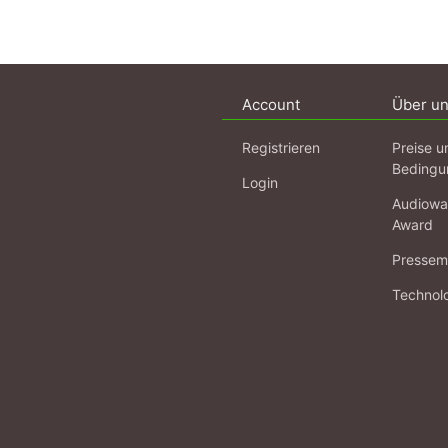
Account
Über u
Registrieren
Preise u
Bedingu
Login
Audiowa
Award
Pressema
Technol