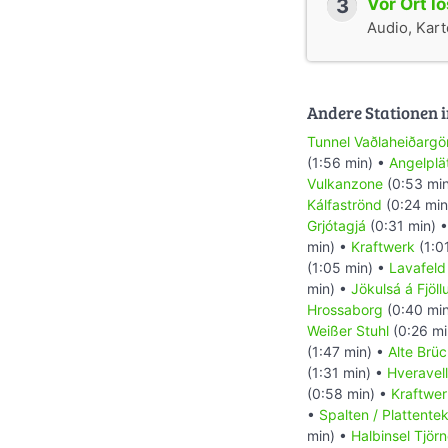
3
Vor Ort l
Audio, Karte
Andere Stationen i
Tunnel Vaðlaheiðarg
(1:56 min) •
Angelplä
Vulkanzone
(0:53 mi
Kálfaströnd
(0:24 min
Grjótagjá
(0:31 min) 
min) •
Kraftwerk
(1:0
(1:05 min) •
Lavafeld
min) •
Jökulsá á Fjöl
Hrossaborg
(0:40 mi
Weißer Stuhl
(0:26 mi
(1:47 min) •
Alte Brü
(1:31 min) •
Hveravell
(0:58 min) •
Kraftwer
•
Spalten / Plattente
min) •
Halbinsel Tjör