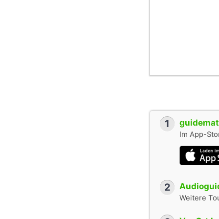
1
guidemate
Im App-Stor
2
Audioguid
Weitere To