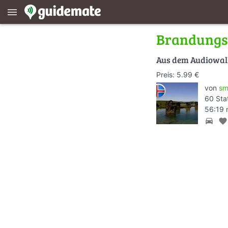
menu
Brandungs
Aus dem Audiowa
Preis: 5.99 €
von
sm
60 Sta
56:19 
directions_car
favorite