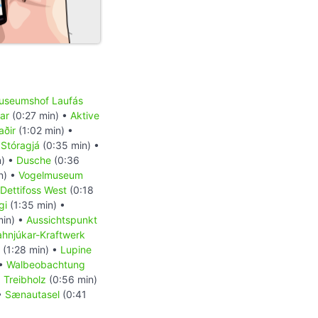
useumshof Laufás
ar
(0:27 min) •
Aktive
aðir
(1:02 min) •
•
Stóragjá
(0:35 min) •
n) •
Dusche
(0:36
n) •
Vogelmuseum
Dettifoss West
(0:18
gi
(1:35 min) •
min) •
Aussichtspunkt
ahnjúkar-Kraftwerk
(1:28 min) •
Lupine
 •
Walbeobachtung
•
Treibholz
(0:56 min)
•
Sænautasel
(0:41