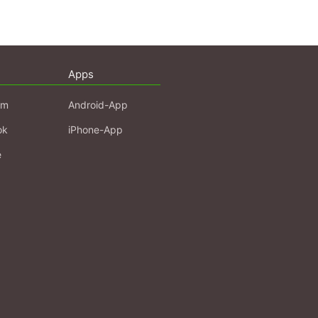
Apps
am
Android-App
ok
iPhone-App
e