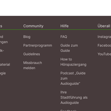
ns
Community
Hilfe
Überall
nd
Blog
FAQ
Instagr
ngen
Partnerprogramm
Guide zum
Facebo
lk-
Guide
Guidelines
YouTub
How to
Missbrauch
terial
Hörspaziergang
melden
ogie
Podcast „Guide
zum
Audioguide“
Ihre
Stadtführung als
Audioguide