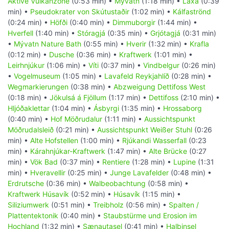
Aktive Vulkanzone
(0:53 min) •
Mývatn
(1:18 min) •
Laxá
(0:39
min) •
Pseudokrater von Skútustaðir
(1:02 min) •
Kálfaströnd
(0:24 min) •
Höfði
(0:40 min) •
Dimmuborgir
(1:44 min) •
Hverfell
(1:40 min) •
Stóragjá
(0:35 min) •
Grjótagjá
(0:31 min)
•
Mývatn Nature Bath
(0:55 min) •
Hverir
(1:32 min) •
Krafla
(0:12 min) •
Dusche
(0:36 min) •
Kraftwerk
(1:01 min) •
Leirhnjúkur
(1:06 min) •
Víti
(0:37 min) •
Vindbelgur
(0:26 min)
•
Vogelmuseum
(1:05 min) •
Lavafeld Reykjahlíð
(0:28 min) •
Wegmarkierungen
(0:38 min) •
Abzweigung Dettifoss West
(0:18 min) •
Jökulsá á Fjöllum
(1:17 min) •
Dettifoss
(2:10 min) •
Hljóðaklettar
(1:04 min) •
Ásbyrgi
(1:35 min) •
Hrossaborg
(0:40 min) •
Hof Möðrudalur
(1:11 min) •
Aussichtspunkt
Möðrudalsleið
(0:21 min) •
Aussichtspunkt Weißer Stuhl
(0:26
min) •
Alte Hofstellen
(1:00 min) •
Rjúkandi Wasserfall
(0:23
min) •
Kárahnjúkar-Kraftwerk
(1:47 min) •
Alte Brücke
(0:27
min) •
Vök Bad
(0:37 min) •
Rentiere
(1:28 min) •
Lupine
(1:31
min) •
Hveravellir
(0:25 min) •
Junge Lavafelder
(0:48 min) •
Erdrutsche
(0:36 min) •
Walbeobachtung
(0:58 min) •
Kraftwerk Húsavík
(0:52 min) •
Húsavík
(1:15 min) •
Siliziumwerk
(0:51 min) •
Treibholz
(0:56 min) •
Spalten /
Plattentektonik
(0:40 min) •
Staubstürme und Erosion im
Hochland
(1:32 min) •
Sænautasel
(0:41 min) •
Halbinsel