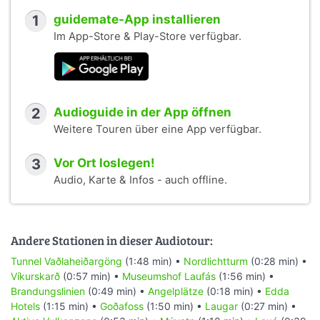
1
guidemate-App installieren
Im App-Store & Play-Store verfügbar.
2
Audioguide in der App öffnen
Weitere Touren über eine App verfügbar.
3
Vor Ort loslegen!
Audio, Karte & Infos - auch offline.
Andere Stationen in dieser Audiotour:
Tunnel Vaðlaheiðargöng
(1:48 min) •
Nordlichtturm
(0:28 min) •
Víkurskarð
(0:57 min) •
Museumshof Laufás
(1:56 min) •
Brandungslinien
(0:49 min) •
Angelplätze
(0:18 min) •
Edda
Hotels
(1:15 min) •
Goðafoss
(1:50 min) •
Laugar
(0:27 min) •