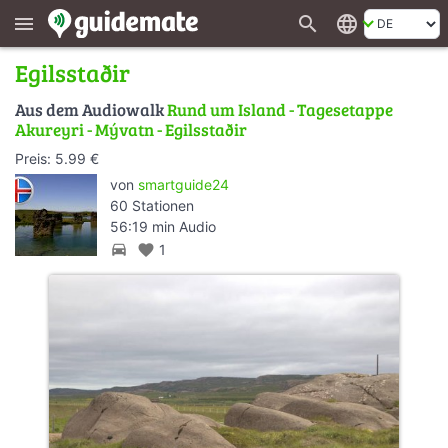
search
language
menu
Egilsstaðir
Aus dem Audiowalk
Rund um Island - Tagesetappe
Akureyri - Mývatn - Egilsstaðir
Preis: 5.99 €
von
smartguide24
60 Stationen
56:19 min Audio
directions_car
favorite
1