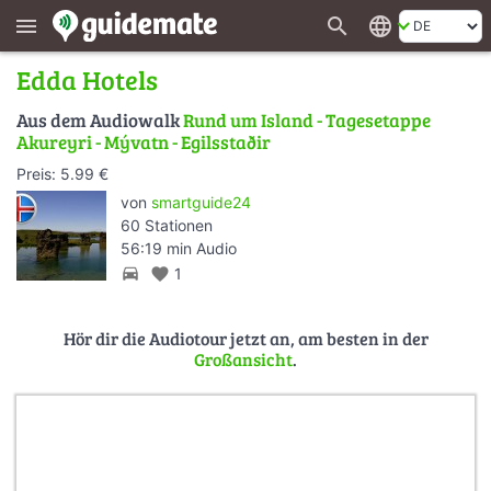
search
language
menu
Edda Hotels
Aus dem Audiowalk
Rund um Island - Tagesetappe
Akureyri - Mývatn - Egilsstaðir
Preis: 5.99 €
von
smartguide24
60 Stationen
56:19 min Audio
directions_car
favorite
1
Hör dir die Audiotour jetzt an, am besten in der
Großansicht
.