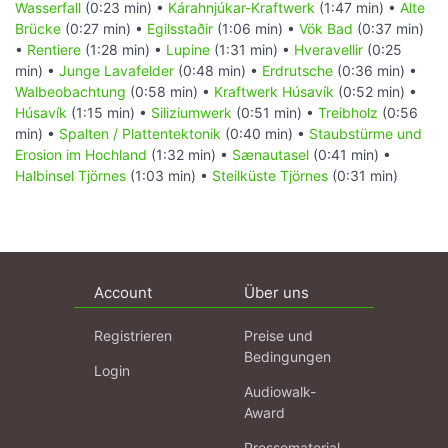
Wasserfall
(0:23 min) •
Kárahnjúkar-Kraftwerk
(1:47 min) •
Alte
Brücke
(0:27 min) •
Egilsstaðir
(1:06 min) •
Vök Bad
(0:37 min)
•
Rentiere
(1:28 min) •
Lupine
(1:31 min) •
Hveravellir
(0:25
min) •
Junge Lavafelder
(0:48 min) •
Erdrutsche
(0:36 min) •
Walbeobachtung
(0:58 min) •
Kraftwerk Húsavík
(0:52 min) •
Húsavík
(1:15 min) •
Siliziumwerk
(0:51 min) •
Treibholz
(0:56
min) •
Spalten / Plattentektonik
(0:40 min) •
Staubstürme und
Erosion im Hochland
(1:32 min) •
Sænautasel
(0:41 min) •
Halbinsel Tjörnes
(1:03 min) •
Steilküste Tjörnes
(0:31 min)
Account
Über uns
Registrieren
Preise und
Bedingungen
Login
Audiowalk-
Award
Pressematerial