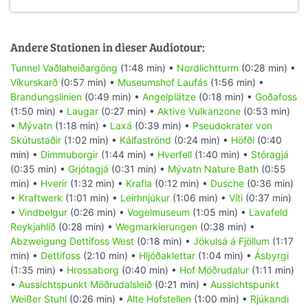
Andere Stationen in dieser Audiotour:
Tunnel Vaðlaheiðargöng
(1:48 min) •
Nordlichtturm
(0:28 min) •
Víkurskarð
(0:57 min) •
Museumshof Laufás
(1:56 min) •
Brandungslinien
(0:49 min) •
Angelplätze
(0:18 min) •
Goðafoss
(1:50 min) •
Laugar
(0:27 min) •
Aktive Vulkanzone
(0:53 min)
•
Mývatn
(1:18 min) •
Laxá
(0:39 min) •
Pseudokrater von
Skútustaðir
(1:02 min) •
Kálfaströnd
(0:24 min) •
Höfði
(0:40
min) •
Dimmuborgir
(1:44 min) •
Hverfell
(1:40 min) •
Stóragjá
(0:35 min) •
Grjótagjá
(0:31 min) •
Mývatn Nature Bath
(0:55
min) •
Hverir
(1:32 min) •
Krafla
(0:12 min) •
Dusche
(0:36 min)
•
Kraftwerk
(1:01 min) •
Leirhnjúkur
(1:06 min) •
Víti
(0:37 min)
•
Vindbelgur
(0:26 min) •
Vogelmuseum
(1:05 min) •
Lavafeld
Reykjahlíð
(0:28 min) •
Wegmarkierungen
(0:38 min) •
Abzweigung Dettifoss West
(0:18 min) •
Jökulsá á Fjöllum
(1:17
min) •
Dettifoss
(2:10 min) •
Hljóðaklettar
(1:04 min) •
Ásbyrgi
(1:35 min) •
Hrossaborg
(0:40 min) •
Hof Möðrudalur
(1:11 min)
•
Aussichtspunkt Möðrudalsleið
(0:21 min) •
Aussichtspunkt
Weißer Stuhl
(0:26 min) •
Alte Hofstellen
(1:00 min) •
Rjúkandi