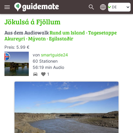
search
language
menu
Jökulsá á Fjöllum
Aus dem Audiowalk
Rund um Island - Tagesetappe
Akureyri - Mývatn - Egilsstaðir
Preis: 5.99 €
von
smartguide24
60 Stationen
56:19 min Audio
directions_car
favorite
1