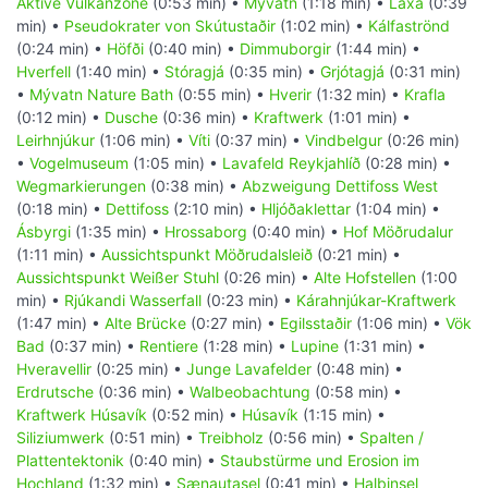
Aktive Vulkanzone
(0:53 min) •
Mývatn
(1:18 min) •
Laxá
(0:39
min) •
Pseudokrater von Skútustaðir
(1:02 min) •
Kálfaströnd
(0:24 min) •
Höfði
(0:40 min) •
Dimmuborgir
(1:44 min) •
Hverfell
(1:40 min) •
Stóragjá
(0:35 min) •
Grjótagjá
(0:31 min)
•
Mývatn Nature Bath
(0:55 min) •
Hverir
(1:32 min) •
Krafla
(0:12 min) •
Dusche
(0:36 min) •
Kraftwerk
(1:01 min) •
Leirhnjúkur
(1:06 min) •
Víti
(0:37 min) •
Vindbelgur
(0:26 min)
•
Vogelmuseum
(1:05 min) •
Lavafeld Reykjahlíð
(0:28 min) •
Wegmarkierungen
(0:38 min) •
Abzweigung Dettifoss West
(0:18 min) •
Dettifoss
(2:10 min) •
Hljóðaklettar
(1:04 min) •
Ásbyrgi
(1:35 min) •
Hrossaborg
(0:40 min) •
Hof Möðrudalur
(1:11 min) •
Aussichtspunkt Möðrudalsleið
(0:21 min) •
Aussichtspunkt Weißer Stuhl
(0:26 min) •
Alte Hofstellen
(1:00
min) •
Rjúkandi Wasserfall
(0:23 min) •
Kárahnjúkar-Kraftwerk
(1:47 min) •
Alte Brücke
(0:27 min) •
Egilsstaðir
(1:06 min) •
Vök
Bad
(0:37 min) •
Rentiere
(1:28 min) •
Lupine
(1:31 min) •
Hveravellir
(0:25 min) •
Junge Lavafelder
(0:48 min) •
Erdrutsche
(0:36 min) •
Walbeobachtung
(0:58 min) •
Kraftwerk Húsavík
(0:52 min) •
Húsavík
(1:15 min) •
Siliziumwerk
(0:51 min) •
Treibholz
(0:56 min) •
Spalten /
Plattentektonik
(0:40 min) •
Staubstürme und Erosion im
Hochland
(1:32 min) •
Sænautasel
(0:41 min) •
Halbinsel