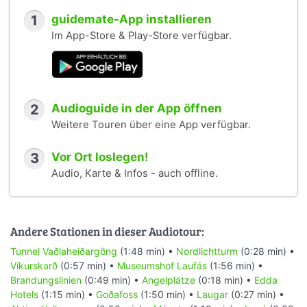
1
guidemate-App installieren
Im App-Store & Play-Store verfügbar.
2
Audioguide in der App öffnen
Weitere Touren über eine App verfügbar.
3
Vor Ort loslegen!
Audio, Karte & Infos - auch offline.
Andere Stationen in dieser Audiotour:
Tunnel Vaðlaheiðargöng
(1:48 min) •
Nordlichtturm
(0:28 min) •
Víkurskarð
(0:57 min) •
Museumshof Laufás
(1:56 min) •
Brandungslinien
(0:49 min) •
Angelplätze
(0:18 min) •
Edda
Hotels
(1:15 min) •
Goðafoss
(1:50 min) •
Laugar
(0:27 min) •