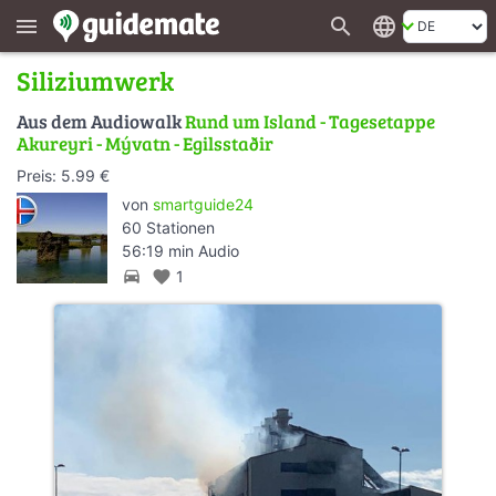
search
language
menu
Siliziumwerk
Aus dem Audiowalk
Rund um Island - Tagesetappe
Akureyri - Mývatn - Egilsstaðir
Preis: 5.99 €
von
smartguide24
60 Stationen
56:19 min Audio
directions_car
favorite
1