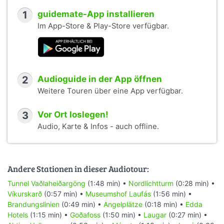
1
guidemate-App installieren
Im App-Store & Play-Store verfügbar.
2
Audioguide in der App öffnen
Weitere Touren über eine App verfügbar.
3
Vor Ort loslegen!
Audio, Karte & Infos - auch offline.
Andere Stationen in dieser Audiotour:
Tunnel Vaðlaheiðargöng
(1:48 min) •
Nordlichtturm
(0:28 min) •
Víkurskarð
(0:57 min) •
Museumshof Laufás
(1:56 min) •
Brandungslinien
(0:49 min) •
Angelplätze
(0:18 min) •
Edda
Hotels
(1:15 min) •
Goðafoss
(1:50 min) •
Laugar
(0:27 min) •