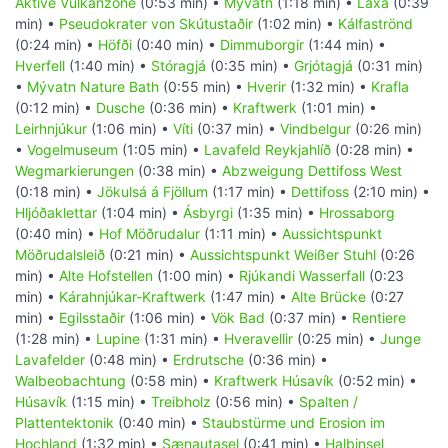
Aktive Vulkanzone
(0:53 min) •
Mývatn
(1:18 min) •
Laxá
(0:39
min) •
Pseudokrater von Skútustaðir
(1:02 min) •
Kálfaströnd
(0:24 min) •
Höfði
(0:40 min) •
Dimmuborgir
(1:44 min) •
Hverfell
(1:40 min) •
Stóragjá
(0:35 min) •
Grjótagjá
(0:31 min)
•
Mývatn Nature Bath
(0:55 min) •
Hverir
(1:32 min) •
Krafla
(0:12 min) •
Dusche
(0:36 min) •
Kraftwerk
(1:01 min) •
Leirhnjúkur
(1:06 min) •
Víti
(0:37 min) •
Vindbelgur
(0:26 min)
•
Vogelmuseum
(1:05 min) •
Lavafeld Reykjahlíð
(0:28 min) •
Wegmarkierungen
(0:38 min) •
Abzweigung Dettifoss West
(0:18 min) •
Jökulsá á Fjöllum
(1:17 min) •
Dettifoss
(2:10 min) •
Hljóðaklettar
(1:04 min) •
Ásbyrgi
(1:35 min) •
Hrossaborg
(0:40 min) •
Hof Möðrudalur
(1:11 min) •
Aussichtspunkt
Möðrudalsleið
(0:21 min) •
Aussichtspunkt Weißer Stuhl
(0:26
min) •
Alte Hofstellen
(1:00 min) •
Rjúkandi Wasserfall
(0:23
min) •
Kárahnjúkar-Kraftwerk
(1:47 min) •
Alte Brücke
(0:27
min) •
Egilsstaðir
(1:06 min) •
Vök Bad
(0:37 min) •
Rentiere
(1:28 min) •
Lupine
(1:31 min) •
Hveravellir
(0:25 min) •
Junge
Lavafelder
(0:48 min) •
Erdrutsche
(0:36 min) •
Walbeobachtung
(0:58 min) •
Kraftwerk Húsavík
(0:52 min) •
Húsavík
(1:15 min) •
Treibholz
(0:56 min) •
Spalten /
Plattentektonik
(0:40 min) •
Staubstürme und Erosion im
Hochland
(1:32 min) •
Sænautasel
(0:41 min) •
Halbinsel