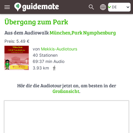
search
language
menu
Übergang zum Park
Aus dem Audiowalk
München,Park Nymphenburg
Preis: 5.49 €
von
Mekkis-Audiotours
40 Stationen
69:37 min Audio
directions_walk
3.93 km
Hör dir die Audiotour jetzt an, am besten in der
Großansicht
.