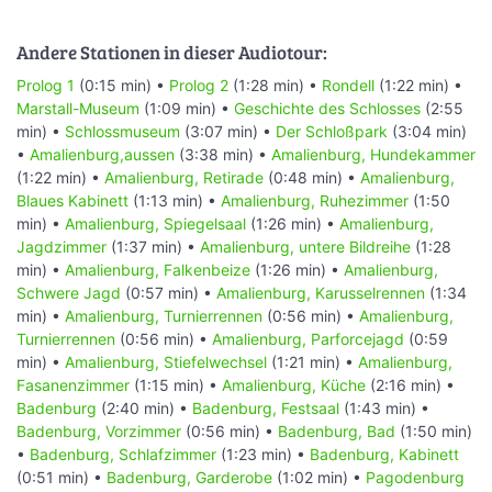
Andere Stationen in dieser Audiotour:
Prolog 1
(0:15 min) •
Prolog 2
(1:28 min) •
Rondell
(1:22 min) •
Marstall-Museum
(1:09 min) •
Geschichte des Schlosses
(2:55
min) •
Schlossmuseum
(3:07 min) •
Der Schloßpark
(3:04 min)
•
Amalienburg,aussen
(3:38 min) •
Amalienburg, Hundekammer
(1:22 min) •
Amalienburg, Retirade
(0:48 min) •
Amalienburg,
Blaues Kabinett
(1:13 min) •
Amalienburg, Ruhezimmer
(1:50
min) •
Amalienburg, Spiegelsaal
(1:26 min) •
Amalienburg,
Jagdzimmer
(1:37 min) •
Amalienburg, untere Bildreihe
(1:28
min) •
Amalienburg, Falkenbeize
(1:26 min) •
Amalienburg,
Schwere Jagd
(0:57 min) •
Amalienburg, Karusselrennen
(1:34
min) •
Amalienburg, Turnierrennen
(0:56 min) •
Amalienburg,
Turnierrennen
(0:56 min) •
Amalienburg, Parforcejagd
(0:59
min) •
Amalienburg, Stiefelwechsel
(1:21 min) •
Amalienburg,
Fasanenzimmer
(1:15 min) •
Amalienburg, Küche
(2:16 min) •
Badenburg
(2:40 min) •
Badenburg, Festsaal
(1:43 min) •
Badenburg, Vorzimmer
(0:56 min) •
Badenburg, Bad
(1:50 min)
•
Badenburg, Schlafzimmer
(1:23 min) •
Badenburg, Kabinett
(0:51 min) •
Badenburg, Garderobe
(1:02 min) •
Pagodenburg