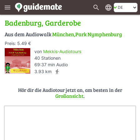
search
language
menu
Badenburg, Garderobe
Aus dem Audiowalk
München,Park Nymphenburg
Preis: 5.49 €
von
Mekkis-Audiotours
40 Stationen
69:37 min Audio
directions_walk
3.93 km
Hör dir die Audiotour jetzt an, am besten in der
Großansicht
.