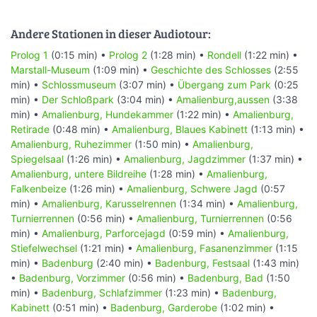
Andere Stationen in dieser Audiotour:
Prolog 1
(0:15 min) •
Prolog 2
(1:28 min) •
Rondell
(1:22 min) •
Marstall-Museum
(1:09 min) •
Geschichte des Schlosses
(2:55
min) •
Schlossmuseum
(3:07 min) •
Übergang zum Park
(0:25
min) •
Der Schloßpark
(3:04 min) •
Amalienburg,aussen
(3:38
min) •
Amalienburg, Hundekammer
(1:22 min) •
Amalienburg,
Retirade
(0:48 min) •
Amalienburg, Blaues Kabinett
(1:13 min) •
Amalienburg, Ruhezimmer
(1:50 min) •
Amalienburg,
Spiegelsaal
(1:26 min) •
Amalienburg, Jagdzimmer
(1:37 min) •
Amalienburg, untere Bildreihe
(1:28 min) •
Amalienburg,
Falkenbeize
(1:26 min) •
Amalienburg, Schwere Jagd
(0:57
min) •
Amalienburg, Karusselrennen
(1:34 min) •
Amalienburg,
Turnierrennen
(0:56 min) •
Amalienburg, Turnierrennen
(0:56
min) •
Amalienburg, Parforcejagd
(0:59 min) •
Amalienburg,
Stiefelwechsel
(1:21 min) •
Amalienburg, Fasanenzimmer
(1:15
min) •
Badenburg
(2:40 min) •
Badenburg, Festsaal
(1:43 min)
•
Badenburg, Vorzimmer
(0:56 min) •
Badenburg, Bad
(1:50
min) •
Badenburg, Schlafzimmer
(1:23 min) •
Badenburg,
Kabinett
(0:51 min) •
Badenburg, Garderobe
(1:02 min) •