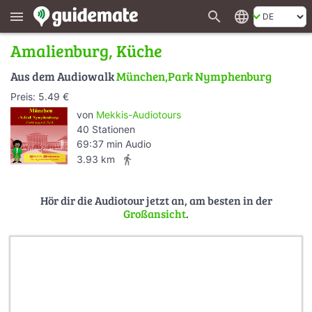
search
language
menu
Amalienburg, Küche
Aus dem Audiowalk
München,Park Nymphenburg
Preis: 5.49 €
von
Mekkis-Audiotours
40 Stationen
69:37 min Audio
directions_walk
3.93 km
Hör dir die Audiotour jetzt an, am besten in der
Großansicht
.