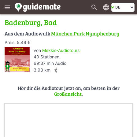
search
language
menu
Badenburg, Bad
Aus dem Audiowalk
München,Park Nymphenburg
Preis: 5.49 €
von
Mekkis-Audiotours
40 Stationen
69:37 min Audio
directions_walk
3.93 km
Hör dir die Audiotour jetzt an, am besten in der
Großansicht
.