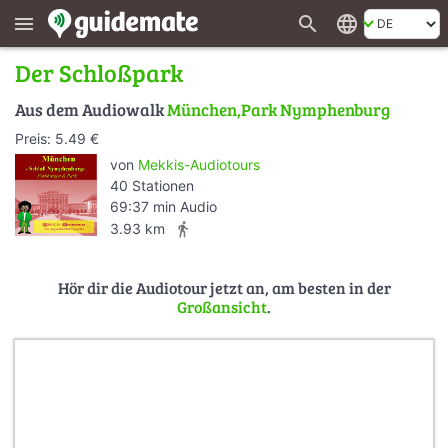
search
language
menu
Der Schloßpark
Aus dem Audiowalk
München,Park Nymphenburg
Preis: 5.49 €
von
Mekkis-Audiotours
40 Stationen
69:37 min Audio
directions_walk
3.93 km
Hör dir die Audiotour jetzt an, am besten in der
Großansicht
.