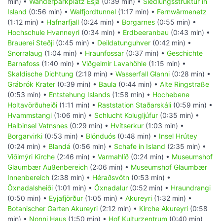
min) •
Wanderparkplatz Esja
(0:39 min) •
Siedlungsstruktur in
Island
(0:56 min) •
Walfjordtunnel
(1:17 min) •
Fernwärmenetz
(1:12 min) •
Hafnarfjall
(0:24 min) •
Borgarnes
(0:55 min) •
Hochschule Hvanneyri
(0:34 min) •
Erdbeeranbau
(0:43 min) •
Brauerei Steðji
(0:45 min) •
Deildatunguhver
(0:42 min) •
Snorralaug
(1:04 min) •
Hraunfossar
(0:37 min) •
Geschichte
Barnafoss
(1:40 min) •
Viðgelmir Lavahöhle
(1:15 min) •
Skaldische Dichtung
(2:19 min) •
Wasserfall Glanni
(0:28 min) •
Grábrók Krater
(0:39 min) •
Baula
(0:44 min) •
Alte Ringstraße
(0:53 min) •
Entstehung Islands
(1:58 min) •
Hochebene
Holtavörðuheiði
(1:11 min) •
Raststation Staðarskáli
(0:59 min) •
Hvammstangi
(1:06 min) •
Schlucht Kolugljúfur
(0:35 min) •
Halbinsel Vatnsnes
(0:29 min) •
Hvítserkur
(1:03 min) •
Borgarvirki
(0:53 min) •
Blönduós
(0:48 min) •
Insel Hrútey
(0:24 min) •
Blandá
(0:56 min) •
Schafe in Island
(2:35 min) •
Viðimýri Kirche
(2:46 min) •
Varmahlíð
(0:24 min) •
Museumshof
Glaumbær Außenbereich
(2:06 min) •
Museumshof Glaumbær
Innenbereich
(2:38 min) •
Héraðsvötn
(0:53 min) •
Öxnadalsheiði
(1:01 min) •
Öxnadalur
(0:52 min) •
Hraundrangi
(0:50 min) •
Eyjafjörður
(1:05 min) •
Akureyri
(1:32 min) •
Botanischer Garten Akureyri
(2:12 min) •
Kirche Akureyri
(0:58
min) •
Nonni Haus
(1:50 min) •
Hof Kulturzentrum
(0:40 min)