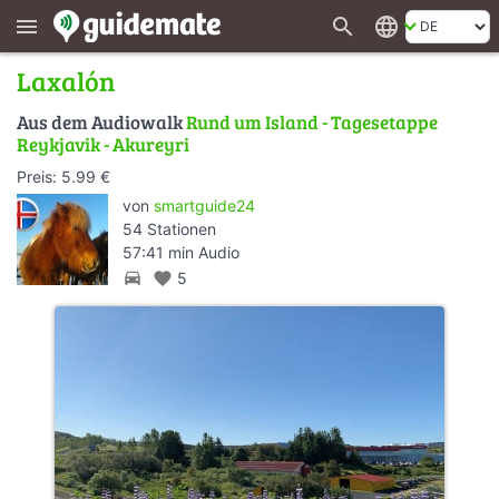
search
language
menu
Laxalón
Aus dem Audiowalk
Rund um Island - Tagesetappe
Reykjavik - Akureyri
Preis: 5.99 €
von
smartguide24
54 Stationen
57:41 min Audio
directions_car
favorite
5