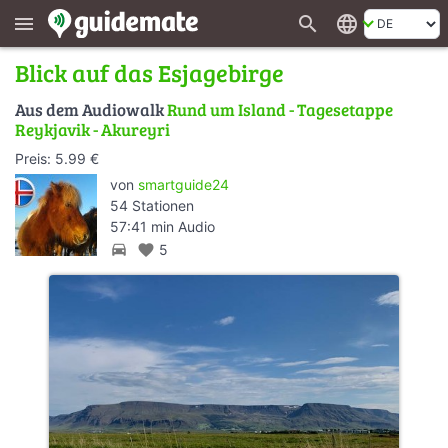
search
language
menu
Blick auf das Esjagebirge
Aus dem Audiowalk
Rund um Island - Tagesetappe
Reykjavik - Akureyri
Preis: 5.99 €
von
smartguide24
54 Stationen
57:41 min Audio
directions_car
favorite
5