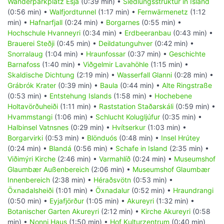
Wanderparkplatz Esja
(0:39 min) •
Siedlungsstruktur in Island
(0:56 min) •
Walfjordtunnel
(1:17 min) •
Fernwärmenetz
(1:12
min) •
Hafnarfjall
(0:24 min) •
Borgarnes
(0:55 min) •
Hochschule Hvanneyri
(0:34 min) •
Erdbeeranbau
(0:43 min) •
Brauerei Steðji
(0:45 min) •
Deildatunguhver
(0:42 min) •
Snorralaug
(1:04 min) •
Hraunfossar
(0:37 min) •
Geschichte
Barnafoss
(1:40 min) •
Viðgelmir Lavahöhle
(1:15 min) •
Skaldische Dichtung
(2:19 min) •
Wasserfall Glanni
(0:28 min) •
Grábrók Krater
(0:39 min) •
Baula
(0:44 min) •
Alte Ringstraße
(0:53 min) •
Entstehung Islands
(1:58 min) •
Hochebene
Holtavörðuheiði
(1:11 min) •
Raststation Staðarskáli
(0:59 min) •
Hvammstangi
(1:06 min) •
Schlucht Kolugljúfur
(0:35 min) •
Halbinsel Vatnsnes
(0:29 min) •
Hvítserkur
(1:03 min) •
Borgarvirki
(0:53 min) •
Blönduós
(0:48 min) •
Insel Hrútey
(0:24 min) •
Blandá
(0:56 min) •
Schafe in Island
(2:35 min) •
Viðimýri Kirche
(2:46 min) •
Varmahlíð
(0:24 min) •
Museumshof
Glaumbær Außenbereich
(2:06 min) •
Museumshof Glaumbær
Innenbereich
(2:38 min) •
Héraðsvötn
(0:53 min) •
Öxnadalsheiði
(1:01 min) •
Öxnadalur
(0:52 min) •
Hraundrangi
(0:50 min) •
Eyjafjörður
(1:05 min) •
Akureyri
(1:32 min) •
Botanischer Garten Akureyri
(2:12 min) •
Kirche Akureyri
(0:58
min) •
Nonni Haus
(1:50 min) •
Hof Kulturzentrum
(0:40 min)