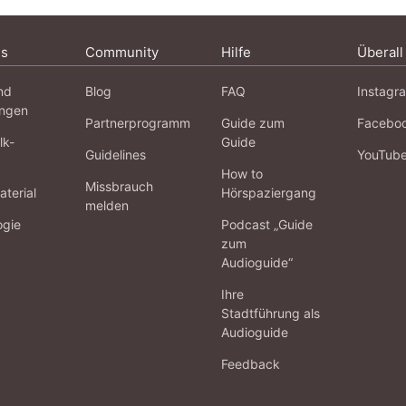
ns
Community
Hilfe
Überall
nd
Blog
FAQ
Instagr
ngen
Partnerprogramm
Guide zum
Facebo
lk-
Guide
Guidelines
YouTub
How to
Missbrauch
terial
Hörspaziergang
melden
ogie
Podcast „Guide
zum
Audioguide“
Ihre
Stadtführung als
Audioguide
Feedback