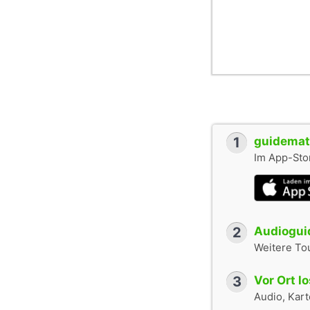
1
guidemate
Im App-Stor
2
Audioguid
Weitere To
3
Vor Ort l
Audio, Karte