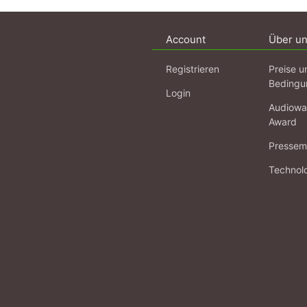
Account
Über u
Registrieren
Preise u
Bedingu
Login
Audiowa
Award
Pressema
Technol