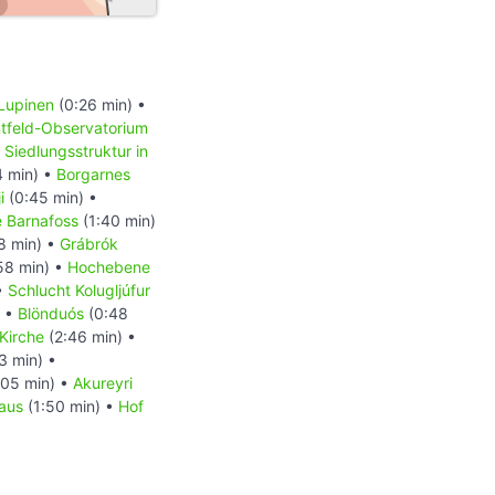
Lupinen
(0:26 min) •
tfeld-Observatorium
•
Siedlungsstruktur in
4 min) •
Borgarnes
i
(0:45 min) •
 Barnafoss
(1:40 min)
8 min) •
Grábrók
58 min) •
Hochebene
•
Schlucht Kolugljúfur
) •
Blönduós
(0:48
 Kirche
(2:46 min) •
3 min) •
:05 min) •
Akureyri
aus
(1:50 min) •
Hof