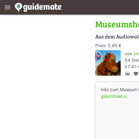
menu
Museumsho
Aus dem Audiowa
Preis: 5.99 €
von
sm
54 Sta
57:41 
directions_car
favorite
Info zum Museum 
glaumbaer.is
.