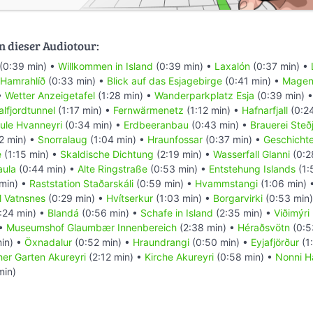
n dieser Audiotour:
(0:39 min) •
Willkommen in Island
(0:39 min) •
Laxalón
(0:37 min) •
Hamrahlíð
(0:33 min) •
Blick auf das Esjagebirge
(0:41 min) •
Magen
•
Wetter Anzeigetafel
(1:28 min) •
Wanderparkplatz Esja
(0:39 min) 
lfjordtunnel
(1:17 min) •
Fernwärmenetz
(1:12 min) •
Hafnarfjall
(0:2
ule Hvanneyri
(0:34 min) •
Erdbeeranbau
(0:43 min) •
Brauerei Steðj
2 min) •
Snorralaug
(1:04 min) •
Hraunfossar
(0:37 min) •
Geschichte
e
(1:15 min) •
Skaldische Dichtung
(2:19 min) •
Wasserfall Glanni
(0:2
aula
(0:44 min) •
Alte Ringstraße
(0:53 min) •
Entstehung Islands
(1:
 min) •
Raststation Staðarskáli
(0:59 min) •
Hvammstangi
(1:06 min) 
l Vatnsnes
(0:29 min) •
Hvítserkur
(1:03 min) •
Borgarvirki
(0:53 min
:24 min) •
Blandá
(0:56 min) •
Schafe in Island
(2:35 min) •
Viðimýri
 •
Museumshof Glaumbær Innenbereich
(2:38 min) •
Héraðsvötn
(0:5
in) •
Öxnadalur
(0:52 min) •
Hraundrangi
(0:50 min) •
Eyjafjörður
(1
her Garten Akureyri
(2:12 min) •
Kirche Akureyri
(0:58 min) •
Nonni H
min)