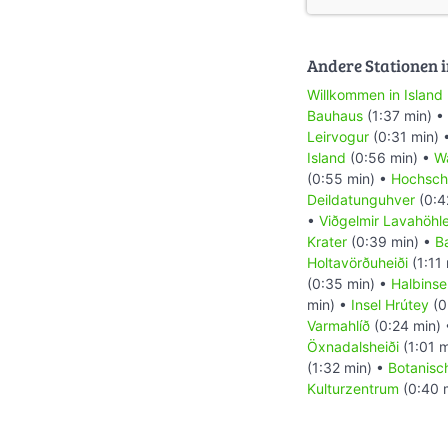
Andere Stationen i
Willkommen in Island
Bauhaus
(1:37 min) •
Leirvogur
(0:31 min) 
Island
(0:56 min) •
Wa
(0:55 min) •
Hochsch
Deildatunguhver
(0:4
•
Viðgelmir Lavahöhl
Krater
(0:39 min) •
B
Holtavörðuheiði
(1:11
(0:35 min) •
Halbinse
min) •
Insel Hrútey
(0
Varmahlíð
(0:24 min)
Öxnadalsheiði
(1:01 m
(1:32 min) •
Botanisc
Kulturzentrum
(0:40 