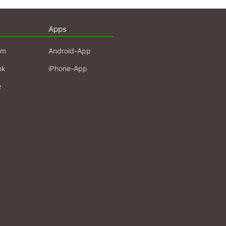
Apps
am
Android-App
ok
iPhone-App
e