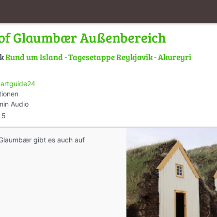
f Glaumbær Außenbereich
lk
Rund um Island - Tagesetappe Reykjavik - Akureyri
artguide24
tionen
min Audio
5
Glaumbær gibt es auch auf