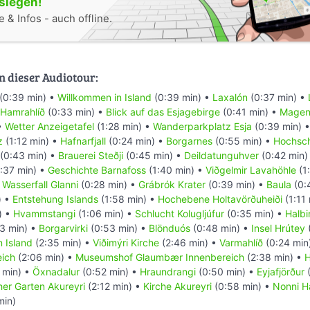
oslegen!
 & Infos - auch offline.
n dieser Audiotour:
(0:39 min) •
Willkommen in Island
(0:39 min) •
Laxalón
(0:37 min) •
Hamrahlíð
(0:33 min) •
Blick auf das Esjagebirge
(0:41 min) •
Magen
•
Wetter Anzeigetafel
(1:28 min) •
Wanderparkplatz Esja
(0:39 min) 
z
(1:12 min) •
Hafnarfjall
(0:24 min) •
Borgarnes
(0:55 min) •
Hochsch
(0:43 min) •
Brauerei Steðji
(0:45 min) •
Deildatunguhver
(0:42 min)
:37 min) •
Geschichte Barnafoss
(1:40 min) •
Viðgelmir Lavahöhle
(1
•
Wasserfall Glanni
(0:28 min) •
Grábrók Krater
(0:39 min) •
Baula
(0:
) •
Entstehung Islands
(1:58 min) •
Hochebene Holtavörðuheiði
(1:11
) •
Hvammstangi
(1:06 min) •
Schlucht Kolugljúfur
(0:35 min) •
Halbi
3 min) •
Borgarvirki
(0:53 min) •
Blönduós
(0:48 min) •
Insel Hrútey
n Island
(2:35 min) •
Viðimýri Kirche
(2:46 min) •
Varmahlíð
(0:24 min
ich
(2:06 min) •
Museumshof Glaumbær Innenbereich
(2:38 min) •
H
 min) •
Öxnadalur
(0:52 min) •
Hraundrangi
(0:50 min) •
Eyjafjörður
(
her Garten Akureyri
(2:12 min) •
Kirche Akureyri
(0:58 min) •
Nonni H
min)