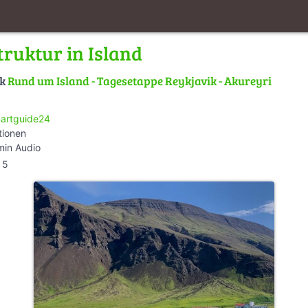
truktur in Island
lk
Rund um Island - Tagesetappe Reykjavik - Akureyri
artguide24
tionen
min Audio
5