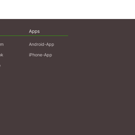
Apps
am
Android-App
ok
iPhone-App
e