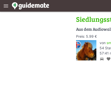
menu
Siedlungss
Aus dem Audiowa
Preis: 5.99 €
von
sm
54 Sta
57:41 
directions_car
favorite