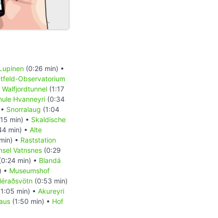
Lupinen
(0:26 min) •
tfeld-Observatorium
•
Walfjordtunnel
(1:17
ule Hvanneyri
(0:34
 •
Snorralaug
(1:04
:15 min) •
Skaldische
44 min) •
Alte
 min) •
Raststation
nsel Vatnsnes
(0:29
(0:24 min) •
Blandá
) •
Museumshof
éraðsvötn
(0:53 min)
1:05 min) •
Akureyri
aus
(1:50 min) •
Hof