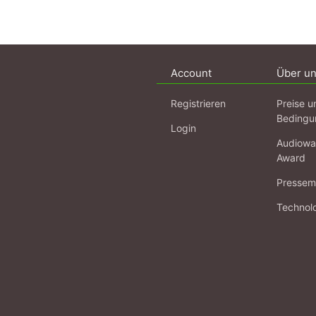
Account
Über u
Registrieren
Preise u
Bedingu
Login
Audiowa
Award
Pressema
Technol