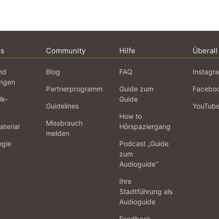
ns
Community
Hilfe
Überall
nd
Blog
FAQ
Instagr
ngen
Partnerprogramm
Guide zum
Facebo
lk-
Guide
Guidelines
YouTub
How to
Missbrauch
terial
Hörspaziergang
melden
ogie
Podcast „Guide
zum
Audioguide“
Ihre
Stadtführung als
Audioguide
Feedback