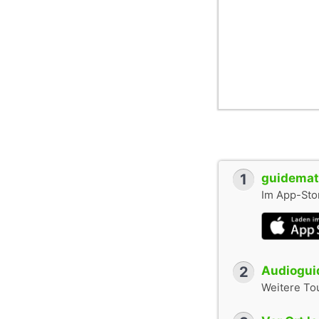
1
guidemate
Im App-Stor
2
Audioguid
Weitere To