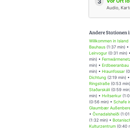
3
Vor Ort l
Audio, Karte
Andere Stationen i
Willkommen in Island
Bauhaus
(1:37 min) •
Leirvogur
(0:31 min) 
min) •
Fernwärmenet
min) •
Erdbeeranbau
min) •
Hraunfossar
(0
Dichtung
(2:19 min) 
Ringstraße
(0:53 min
Staðarskáli
(0:59 min
min) •
Hvítserkur
(1:0
(0:56 min) •
Schafe i
Glaumbær Außenbere
•
Öxnadalsheiði
(1:01
(1:32 min) •
Botanisc
Kulturzentrum
(0:40 