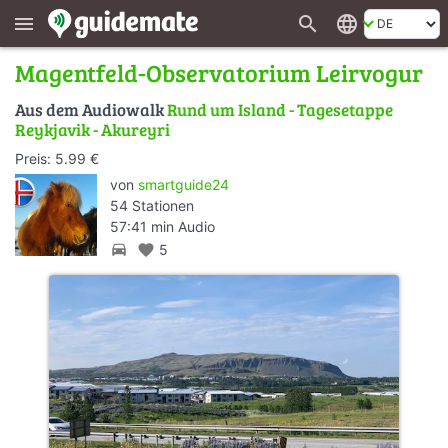
search
language
menu
Magentfeld-Observatorium Leirvogur
Aus dem Audiowalk
Rund um Island - Tagesetappe
Reykjavik - Akureyri
Preis: 5.99 €
von
smartguide24
54 Stationen
57:41 min Audio
directions_car
favorite
5