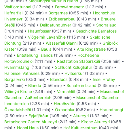
(0:39 min) •
Siedlungsstruktur in Island
(0:56 min) •
Walfjordtunnel
(1:17 min) •
Fernwärmenetz
(1:12 min) •
Hafnarfjall
(0:24 min) •
Borgarnes
(0:55 min) •
Hochschule
Hvanneyri
(0:34 min) •
Erdbeeranbau
(0:43 min) •
Brauerei
Steðji
(0:45 min) •
Deildatunguhver
(0:42 min) •
Snorralaug
(1:04 min) •
Hraunfossar
(0:37 min) •
Geschichte Barnafoss
(1:40 min) •
Viðgelmir Lavahöhle
(1:15 min) •
Skaldische
Dichtung
(2:19 min) •
Wasserfall Glanni
(0:28 min) •
Grábrók
Krater
(0:39 min) •
Baula
(0:44 min) •
Alte Ringstraße
(0:53
min) •
Entstehung Islands
(1:58 min) •
Hochebene
Holtavörðuheiði
(1:11 min) •
Raststation Staðarskáli
(0:59 min) •
Hvammstangi
(1:06 min) •
Schlucht Kolugljúfur
(0:35 min) •
Halbinsel Vatnsnes
(0:29 min) •
Hvítserkur
(1:03 min) •
Borgarvirki
(0:53 min) •
Blönduós
(0:48 min) •
Insel Hrútey
(0:24 min) •
Blandá
(0:56 min) •
Schafe in Island
(2:35 min) •
Viðimýri Kirche
(2:46 min) •
Varmahlíð
(0:24 min) •
Museumshof
Glaumbær Außenbereich
(2:06 min) •
Museumshof Glaumbær
Innenbereich
(2:38 min) •
Héraðsvötn
(0:53 min) •
Öxnadalsheiði
(1:01 min) •
Öxnadalur
(0:52 min) •
Hraundrangi
(0:50 min) •
Eyjafjörður
(1:05 min) •
Akureyri
(1:32 min) •
Botanischer Garten Akureyri
(2:12 min) •
Kirche Akureyri
(0:58
min) •
Nonni Haus
(1:50 min) •
Hof Kulturzentrum
(0:40 min)