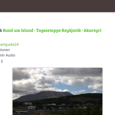
lk
Rund um Island - Tagesetappe Reykjavik - Akureyri
artguide24
tionen
min Audio
5