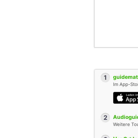
1
guidemate
Im App-Stor
2
Audioguid
Weitere To