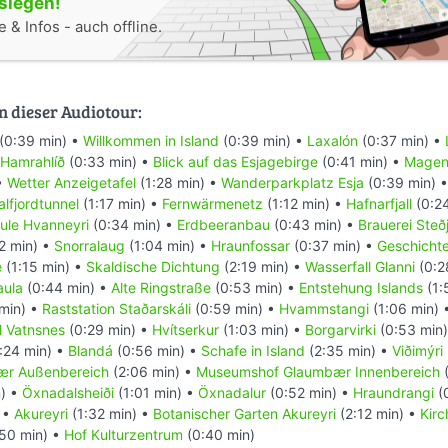
oslegen!
 & Infos - auch offline.
n dieser Audiotour:
(0:39 min) •
Willkommen in Island
(0:39 min) •
Laxalón
(0:37 min) •
Hamrahlíð
(0:33 min) •
Blick auf das Esjagebirge
(0:41 min) •
Magen
•
Wetter Anzeigetafel
(1:28 min) •
Wanderparkplatz Esja
(0:39 min) 
lfjordtunnel
(1:17 min) •
Fernwärmenetz
(1:12 min) •
Hafnarfjall
(0:2
ule Hvanneyri
(0:34 min) •
Erdbeeranbau
(0:43 min) •
Brauerei Steðj
2 min) •
Snorralaug
(1:04 min) •
Hraunfossar
(0:37 min) •
Geschichte
e
(1:15 min) •
Skaldische Dichtung
(2:19 min) •
Wasserfall Glanni
(0:2
aula
(0:44 min) •
Alte Ringstraße
(0:53 min) •
Entstehung Islands
(1:
 min) •
Raststation Staðarskáli
(0:59 min) •
Hvammstangi
(1:06 min) 
l Vatnsnes
(0:29 min) •
Hvítserkur
(1:03 min) •
Borgarvirki
(0:53 min
:24 min) •
Blandá
(0:56 min) •
Schafe in Island
(2:35 min) •
Viðimýri
r Außenbereich
(2:06 min) •
Museumshof Glaumbær Innenbereich
(
) •
Öxnadalsheiði
(1:01 min) •
Öxnadalur
(0:52 min) •
Hraundrangi
(0
 •
Akureyri
(1:32 min) •
Botanischer Garten Akureyri
(2:12 min) •
Kirc
50 min) •
Hof Kulturzentrum
(0:40 min)