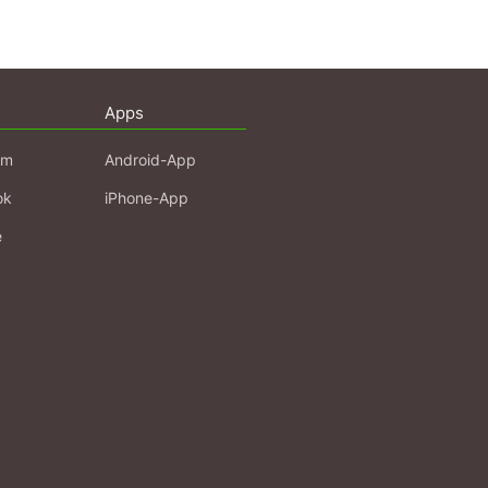
Apps
am
Android-App
ok
iPhone-App
e