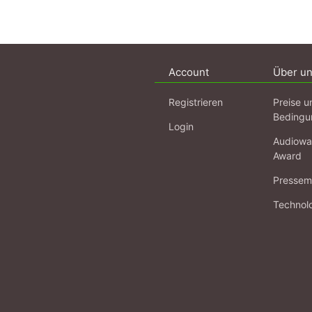
Account
Über u
Registrieren
Preise u
Bedingu
Login
Audiowa
Award
Pressema
Technol