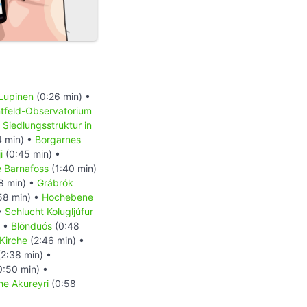
Lupinen
(0:26 min) •
tfeld-Observatorium
•
Siedlungsstruktur in
4 min) •
Borgarnes
i
(0:45 min) •
 Barnafoss
(1:40 min)
8 min) •
Grábrók
58 min) •
Hochebene
•
Schlucht Kolugljúfur
) •
Blönduós
(0:48
 Kirche
(2:46 min) •
2:38 min) •
:50 min) •
he Akureyri
(0:58