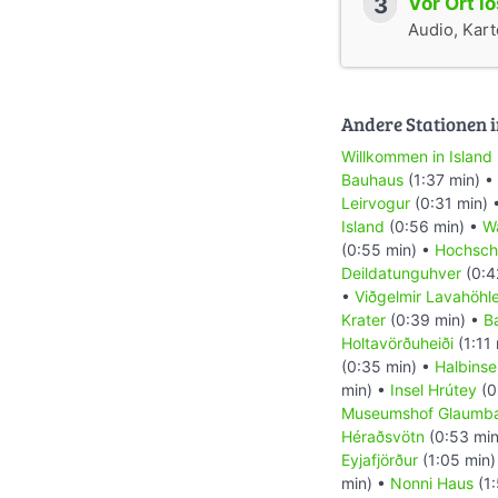
3
Vor Ort l
Audio, Karte
Andere Stationen i
Willkommen in Island
Bauhaus
(1:37 min) •
Leirvogur
(0:31 min) 
Island
(0:56 min) •
Wa
(0:55 min) •
Hochsch
Deildatunguhver
(0:4
•
Viðgelmir Lavahöhl
Krater
(0:39 min) •
B
Holtavörðuheiði
(1:11
(0:35 min) •
Halbinse
min) •
Insel Hrútey
(0
Museumshof Glaumbæ
Héraðsvötn
(0:53 min
Eyjafjörður
(1:05 min)
min) •
Nonni Haus
(1: