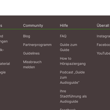
ns
Community
Hilfe
Überall
nd
Blog
FAQ
Instagr
ngen
Partnerprogramm
Guide zum
Facebo
lk-
Guide
Guidelines
YouTub
How to
Missbrauch
terial
Hörspaziergang
melden
ogie
Podcast „Guide
zum
Audioguide“
Ihre
Stadtführung als
Audioguide
Feedback