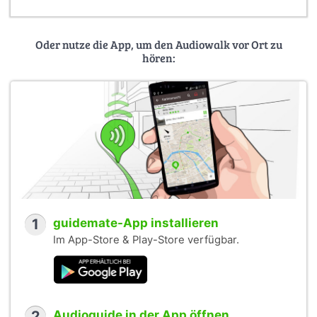
2022 durch Prof. Dr. Wolfgang Bunzel und Willem
Warnecke.
Sprecherin: Nora Jokhosha (Frankfurt am Main)
Oder nutze die App, um den Audiowalk vor Ort zu
Sprecher: Sebastian Fuchs (Berlin), Prof. Dr. Wolfgang
hören:
Bunzel
1
guidemate-App installieren
Im App-Store & Play-Store verfügbar.
2
Audioguide in der App öffnen