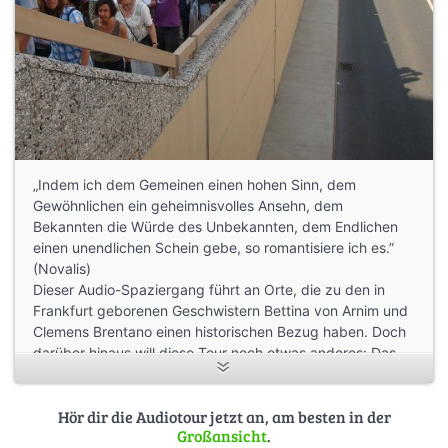
„Indem ich dem Gemeinen einen hohen Sinn, dem
Gewöhnlichen ein geheimnisvolles Ansehn, dem
Bekannten die Würde des Unbekannten, dem Endlichen
einen unendlichen Schein gebe, so romantisiere ich es.”
(Novalis)
Dieser Audio-Spaziergang führt an Orte, die zu den in
Frankfurt geborenen Geschwistern Bettina von Arnim und
Clemens Brentano einen historischen Bezug haben. Doch
darüber hinaus will diese Tour noch etwas anderes: Das
Programm der Romantik – die
Wahrnehmungsveränderung – ist bis heute aktuell. In
Hör dir die Audiotour jetzt an, am besten in der
geglückten Momenten lässt es eine Welt aufscheinen, die
Großansicht
.
dem alltäglichen Blick gemeinhin verborgen bleibt. Die