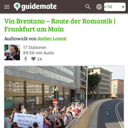
search
language
menu
Via Brentano – Route der Romantik |
Frankfurt am Main
Audiowalk von
Atelier Latent
17 Stationen
89:56 min Audio
directions_walk
favorite
24