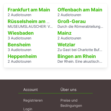
Frankfurt am Main
Offenbach am Main
2 Audiotouren
2 Audiotouren
Groß-Gerau
Rüsselsheim am Main
MUSEUMSLAUSCHER: Vom Amboss zum Fließband. Führung für Kinder und Jugendliche
Durch die Römerabteilung im Stadtmuseum Groß-Gerau - ein Audioguide von Kindern für Kinder
Wiesbaden
Mainz
3 Audiotouren
2 Audiotouren
Bensheim
Wetzlar
3 Audiotouren
Zu Gast bei Charlotte Buff und ihrer Familie - Audioguide von Kindern für Kinder durch das Lottehaus
Heppenheim
Bingen am Rhein
2 Audiotouren
Der Rhein. Eine akustische Reise von Basel bis Rotterdam
Account
Über uns
Registrieren
Preise und
Bedingungen
Login