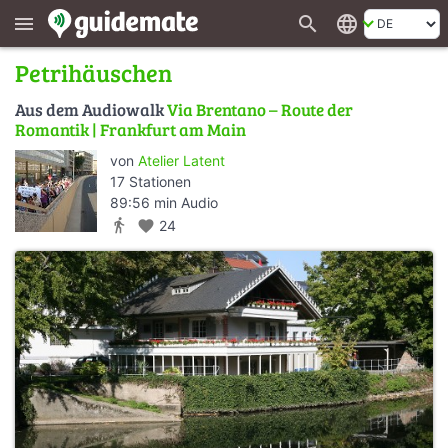
search
language
menu
Petrihäuschen
Aus dem Audiowalk
Via Brentano – Route der
Romantik | Frankfurt am Main
von
Atelier Latent
17 Stationen
89:56 min Audio
directions_walk
favorite
24