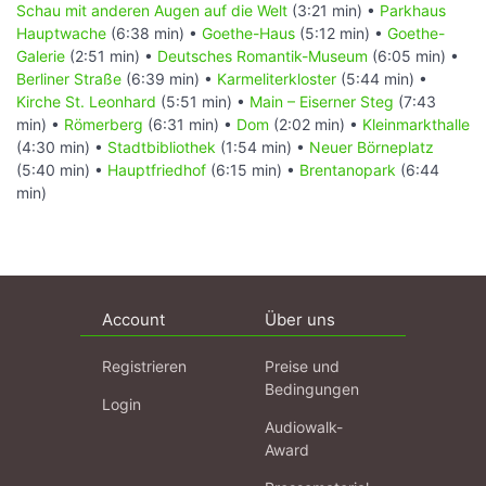
Schau mit anderen Augen auf die Welt
(3:21 min) •
Parkhaus
Hauptwache
(6:38 min) •
Goethe-Haus
(5:12 min) •
Goethe-
Galerie
(2:51 min) •
Deutsches Romantik-Museum
(6:05 min) •
Berliner Straße
(6:39 min) •
Karmeliterkloster
(5:44 min) •
Kirche St. Leonhard
(5:51 min) •
Main – Eiserner Steg
(7:43
min) •
Römerberg
(6:31 min) •
Dom
(2:02 min) •
Kleinmarkthalle
(4:30 min) •
Stadtbibliothek
(1:54 min) •
Neuer Börneplatz
(5:40 min) •
Hauptfriedhof
(6:15 min) •
Brentanopark
(6:44
min)
Account
Über uns
Registrieren
Preise und
Bedingungen
Login
Audiowalk-
Award