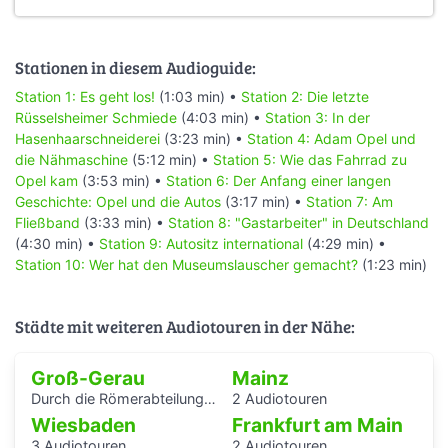
Stationen in diesem Audioguide:
Station 1: Es geht los!
(1:03 min) •
Station 2: Die letzte
Rüsselsheimer Schmiede
(4:03 min) •
Station 3: In der
Hasenhaarschneiderei
(3:23 min) •
Station 4: Adam Opel und
die Nähmaschine
(5:12 min) •
Station 5: Wie das Fahrrad zu
Opel kam
(3:53 min) •
Station 6: Der Anfang einer langen
Geschichte: Opel und die Autos
(3:17 min) •
Station 7: Am
Fließband
(3:33 min) •
Station 8: "Gastarbeiter" in Deutschland
(4:30 min) •
Station 9: Autositz international
(4:29 min) •
Station 10: Wer hat den Museumslauscher gemacht?
(1:23 min)
Städte mit weiteren Audiotouren in der Nähe:
Groß-Gerau
Mainz
Durch die Römerabteilung im Stadtmuseum Groß-Gerau - ein Audioguide von Kindern für Kinder
2 Audiotouren
Wiesbaden
Frankfurt am Main
3 Audiotouren
2 Audiotouren