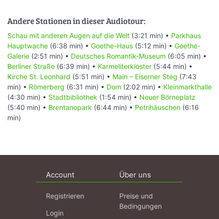
Andere Stationen in dieser Audiotour:
Schau mit anderen Augen auf die Welt
(3:21 min) •
Parkhaus
Hauptwache
(6:38 min) •
Goethe-Haus
(5:12 min) •
Goethe-
Galerie
(2:51 min) •
Deutsches Romantik-Museum
(6:05 min) •
Berliner Straße
(6:39 min) •
Karmeliterkloster
(5:44 min) •
Kirche St. Leonhard
(5:51 min) •
Main – Eiserner Steg
(7:43
min) •
Römerberg
(6:31 min) •
Dom
(2:02 min) •
Kleinmarkthalle
(4:30 min) •
Stadtbibliothek
(1:54 min) •
Neuer Börneplatz
(5:40 min) •
Brentanopark
(6:44 min) •
Petrihäuschen
(6:16
min)
Account
Über uns
Registrieren
Preise und
Bedingungen
Login