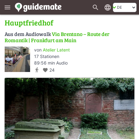
search
language
menu
Hauptfriedhof
Aus dem Audiowalk
Via Brentano – Route der
Romantik | Frankfurt am Main
von
Atelier Latent
17 Stationen
89:56 min Audio
directions_walk
favorite
24