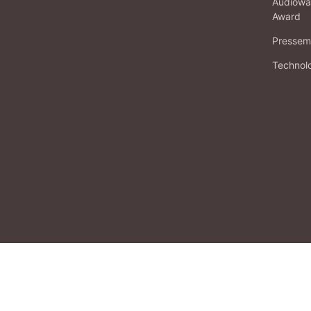
Audiowa
Award
Pressema
Technol