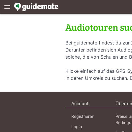
menu
Audiotouren su
Bei guidemate findest du zur 
Darunter befinden sich Audiog
solche, die von Schulen und B
Klicke einfach auf das GPS-S
in deren Umkreis zu suchen. 
Account
Über u
Registrieren
Preise u
Bedingu
Login