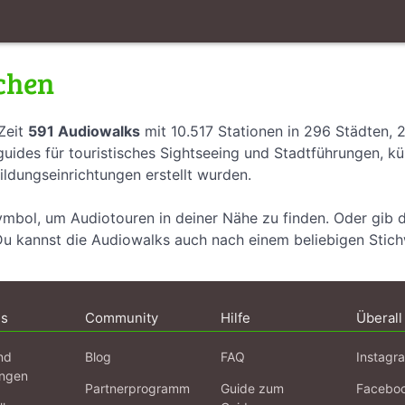
chen
Zeit
591 Audiowalks
mit 10.517 Stationen in 296 Städten, 
uides für touristisches Sightseeing und Stadtführungen, k
ildungseinrichtungen erstellt wurden.
ymbol, um Audiotouren in deiner Nähe zu finden. Oder gib 
Du kannst die Audiowalks auch nach einem beliebigen Stic
ns
Community
Hilfe
Überall
nd
Blog
FAQ
Instagr
ngen
Partnerprogramm
Guide zum
Facebo