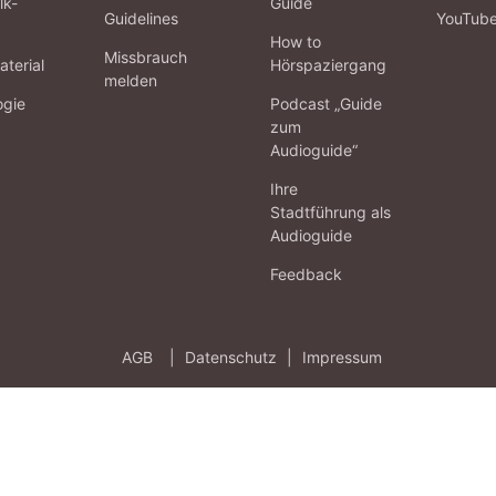
lk-
Guide
Guidelines
YouTub
How to
Missbrauch
terial
Hörspaziergang
melden
ogie
Podcast „Guide
zum
Audioguide“
Ihre
Stadtführung als
Audioguide
Feedback
AGB
|
Datenschutz
|
Impressum