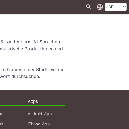
search
language
28 Ländern und 31 Sprachen.
ünstlerische Produktionen und
den Namen einer Stadt ein, um
hwort durchsuchen.
Apps
am
Android-App
ok
iPhone-App