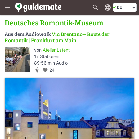
search
language
menu
Deutsches Romantik-Museum
Aus dem Audiowalk
Via Brentano – Route der
Romantik | Frankfurt am Main
von
Atelier Latent
17 Stationen
89:56 min Audio
directions_walk
favorite
24