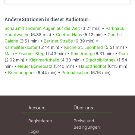
Andere Stationen in dieser Audiotour:
Schau mit anderen Augen auf die Welt
(3:21 min) •
Parkhaus
Hauptwache
(6:38 min) •
Goethe-Haus
(5:12 min) •
Goethe-
Galerie
(2:51 min) •
Berliner Straße
(6:39 min) •
Karmeliterkloster
(5:44 min) •
Kirche St. Leonhard
(5:51 min) •
Main – Eiserner Steg
(7:43 min) •
Römerberg
(6:31 min) •
Dom
(2:02 min) •
Kleinmarkthalle
(4:30 min) •
Stadtbibliothek
(1:54
min) •
Neuer Börneplatz
(5:40 min) •
Hauptfriedhof
(6:15 min)
•
Brentanopark
(6:44 min) •
Petrihäuschen
(6:16 min)
Account
Über uns
Registrieren
Preise und
Bedingungen
Login