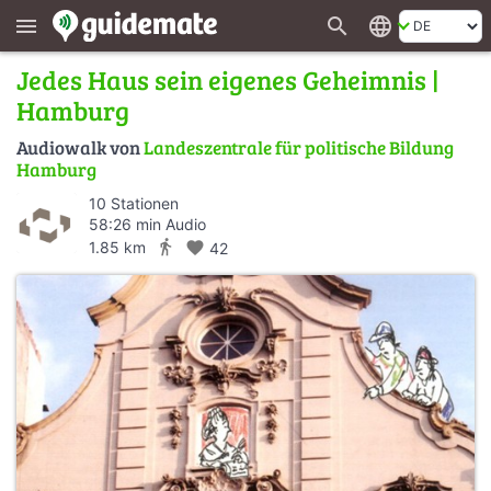
search
language
menu
Jedes Haus sein eigenes Geheimnis |
Hamburg
Audiowalk von
Landeszentrale für politische Bildung
Hamburg
10 Stationen
58:26 min Audio
directions_walk
1.85 km
favorite
42