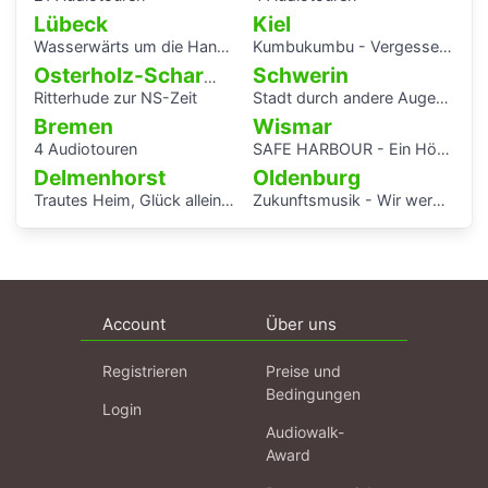
Lübeck
Kiel
Wasserwärts um die Hansestadt Lübek herum
Kumbukumbu - Vergessenen Stimmen auf der Spur
Schwerin
Osterholz-Scharmbeck
Ritterhude zur NS-Zeit
Stadt durch andere Augen - Schwerin Dreesch
Bremen
Wismar
4 Audiotouren
SAFE HARBOUR - Ein Hörspaziergang über Migrationsgeschichte
Delmenhorst
Oldenburg
Trautes Heim, Glück allein - interaktiver Audiowalk zum Einfamilienhaus von Katrin Bretschneider &Company
Zukunftsmusik - Wir werden uns erinnert haben.
Account
Über uns
Registrieren
Preise und
Bedingungen
Login
Audiowalk-
Award