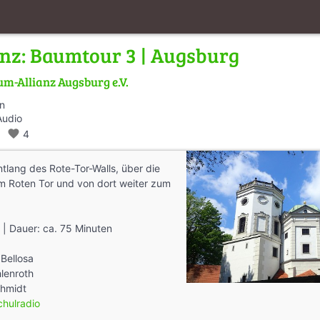
nz: Baumtour 3 | Augsburg
m-Allianz Augsburg e.V.
en
Audio
k
favorite
4
tlang des Rote-Tor-Walls, über die
m Roten Tor und von dort weiter zum
m | Dauer: ca. 75 Minuten
Bellosa
hlenroth
chmidt
hulradio