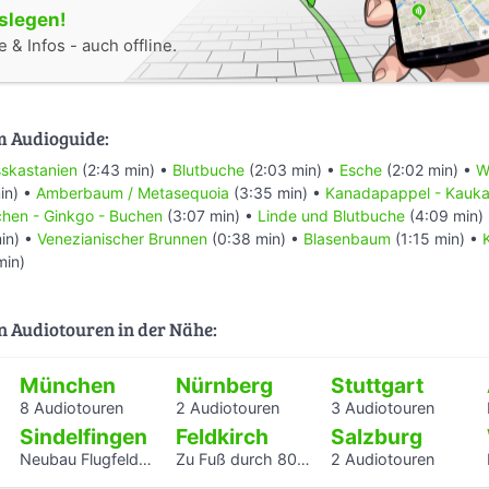
oslegen!
 & Infos - auch offline.
m Audioguide:
skastanien
(2:43 min) •
Blutbuche
(2:03 min) •
Esche
(2:02 min) •
W
in) •
Amberbaum / Metasequoia
(3:35 min) •
Kanadapappel - Kaukas
chen - Ginkgo - Buchen
(3:07 min) •
Linde und Blutbuche
(4:09 min)
in) •
Venezianischer Brunnen
(0:38 min) •
Blasenbaum
(1:15 min) •
min)
n Audiotouren in der Nähe:
München
Nürnberg
Stuttgart
8 Audiotouren
2 Audiotouren
3 Audiotouren
Sindelfingen
Feldkirch
Salzburg
Neubau Flugfeldklinikum - Erlebe das Krankenhaus von morgen
Zu Fuß durch 800 Jahre Feldkirch
2 Audiotouren