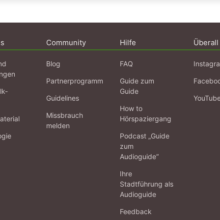
ns
Community
Hilfe
Überall
nd
Blog
FAQ
Instagr
ngen
Partnerprogramm
Guide zum
Facebo
lk-
Guide
Guidelines
YouTub
How to
Missbrauch
terial
Hörspaziergang
melden
ogie
Podcast „Guide
zum
Audioguide“
Ihre
Stadtführung als
Audioguide
Feedback