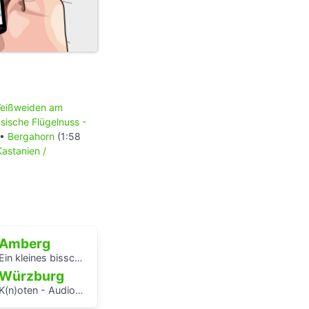
eißweiden am
ische Flügelnuss -
 •
Bergahorn
(1:58
Kastanien /
Amberg
Ein kleines bisschen Amberger Stadtgeschichte
Würzburg
K(n)oten - Audiowalks zu den Wasserflüssen der Stadt