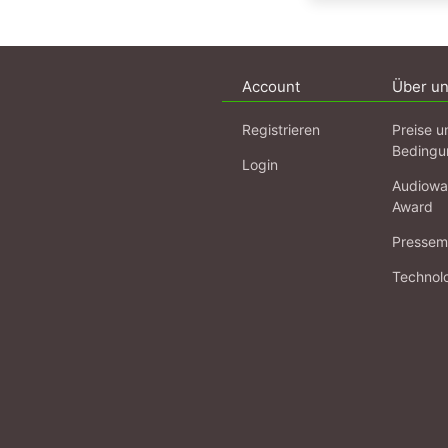
Account
Über u
Registrieren
Preise u
Bedingu
Login
Audiowa
Award
Pressema
Technol