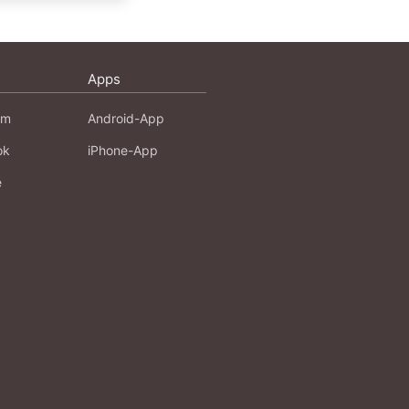
Apps
am
Android-App
ok
iPhone-App
e