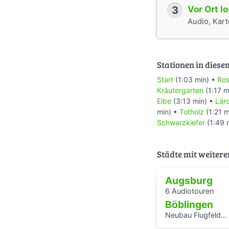
3
Vor Ort l
Audio, Karte
Stationen in diese
Start
(1:03 min) •
Ros
Kräutergarten
(1:17 m
Eibe
(3:13 min) •
Lär
min) •
Totholz
(1:21 m
Schwarzkiefer
(1:49 
Städte mit weitere
Augsburg
6 Audiotouren
Böblingen
Neubau Flugfeldklinikum - Erlebe das Krankenhaus von morgen