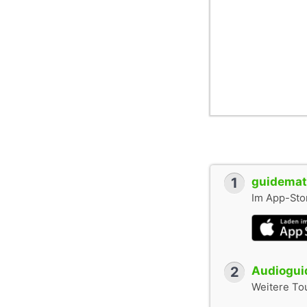
1
guidemate
Im App-Stor
2
Audioguid
Weitere To