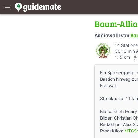
menu
Baum-Allia
Audiowalk von
Bau
14 Station
30:13 min 
directions_wal
1.15 km
Ein Spaziergang en
Bastion hinweg zu
Eserwall.
Strecke: ca. 1,1 k
Manuskript: Henry 
Bilder: Christian O
Redaktion: Alex S
Produktion:
MTGSc