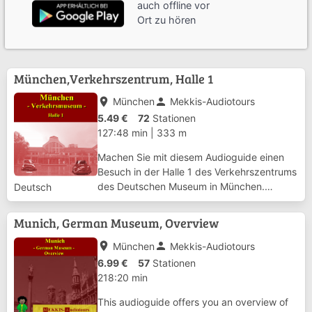
auch offline vor
Ort zu hören
München,Verkehrszentrum, Halle 1
place
person
München
Mekkis-Audiotours
5.49 €
72
Stationen
127:48 min
|
333 m
Machen Sie mit diesem Audioguide einen
Besuch in der Halle 1 des Verkehrszentrums
des Deutschen Museum in München.
Deutsch
Thema dieser Halle ist der Stadtverkehr. Sie
erhalten hier einen Überblick über die
Munich, German Museum, Overview
Entwicklung und die Probleme des Verkehrs
in Bal...
place
person
München
Mekkis-Audiotours
6.99 €
57
Stationen
218:20 min
This audioguide offers you an overview of