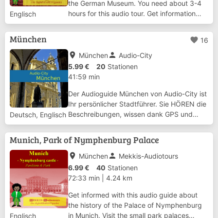
the German Museum. You need about 3-4
hours for this audio tour. Get information
Englisch
about the history of the museum and visit
with us 52 stations in the departments
München
favorite
16
Machines Electricity Shipping Chemistry...
place
person
München
Audio-City
5.99 €
20
Stationen
41:59 min
Der Audioguide München von Audio-City ist
Ihr persönlicher Stadtführer. Sie HÖREN die
Beschreibungen, wissen dank GPS und
Deutsch, Englisch
einem detaillierten Stadtplan immer, wo Sie
sich befinden und verpassen nichts durch
Munich, Park of Nymphenburg Palace
die automatische Erkennung von
Sehenswür...
place
person
München
Mekkis-Audiotours
6.99 €
40
Stationen
72:33 min
|
4.24 km
Get informed with this audio guide about
the history of the Palace of Nymphenburg
in Munich. Visit the small park palaces
Englisch