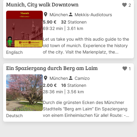
die Theatinerkirche und die Feldherrnhalle.
Munich, City walk Downtown
favorite
2
An der Residenz und dem ältesten Bür...
place
person
München
Mekkis-Audiotours
5.90 €
32
Stationen
69:32 min
|
3.61 km
Let us take you with this audio guide to the
old town of munich. Experience the history
of the city. Visit the Marienplatz, the
Englisch
Cathedral and the Nobility’s Palaces. See
the Theatiner Church and the
Ein Spaziergang durch Berg am Laim
favorite
1
Feldherrenhalle. On the way to the world
famous...
place
person
München
Camizo
2.00 €
16
Stationen
28:36 min
|
3.56 km
Durch die grünsten Ecken des Münchner
Stadtteils “Berg am Laim” Ein Spaziergang
von einem Einheimischen für alle! Route: -
Deutsch
Von der Josephsburg [U2] - über den
Ostpark - bis in den Michaeligarten
(Biergarten mit Restaurant) [U5/U7] Servus