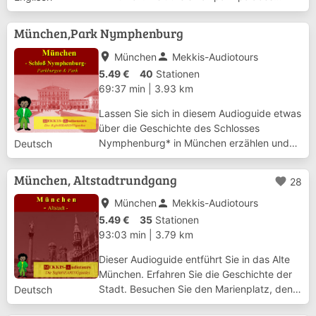
Amalienburg, Badenburg and Pagodenburg
and the Magdalenenklause (Magdalene
München,Park Nymphenburg
Hermitage) The duration of the tour takes
about 2,...
place
person
München
Mekkis-Audiotours
5.49 €
40
Stationen
69:37 min
|
3.93 km
Lassen Sie sich in diesem Audioguide etwas
über die Geschichte des Schlosses
Nymphenburg* in München erzählen und
Deutsch
besuchen Sie die Parkburgen Amalienburg,
Badenburg und Pagodenburg, sowie die
München, Altstadtrundgang
favorite
28
Magdalenenklause. Die Audiotour dauert
ungefähr 2,5 Stu...
place
person
München
Mekkis-Audiotours
5.49 €
35
Stationen
93:03 min
|
3.79 km
Dieser Audioguide entführt Sie in das Alte
München. Erfahren Sie die Geschichte der
Stadt. Besuchen Sie den Marien­platz, den
Deutsch
Dom, und die Adelspalais. Betrachten Sie