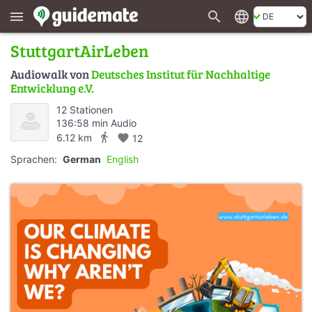
search
language
menu
StuttgartAirLeben
Audiowalk von
Deutsches Institut für Nachhaltige
Entwicklung e.V.
12 Stationen
136:58 min Audio
directions_walk
6.12 km
favorite
12
Sprachen:
German
English