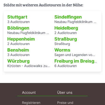
Städte mit weiteren Audiotouren in der Nähe:
Stuttgart
Sindelfingen
3 Audiotouren
Neubau Flugfeldklinikum - Erlebe das Krankenhaus von morgen
Böblingen
Heidelberg
Neubau Flugfeldklinikum - Erlebe das Krankenhaus von morgen
2 Audiotouren
Heppenheim
Straßburg
2 Audiotouren
Straßburg
Bensheim
Worms
3 Audiotouren
Sagen und Legenden vom Rhein
Würzburg
Freiburg im Breisgau
K(n)oten - Audiowalks zu den Wasserflüssen der Stadt
6 Audiotouren
Account
Über uns
Registrieren
Preise und