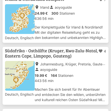
Nationalpark, in die Sossusvlei Region,
nac...
place
person
Irland
aoyoguide
24.99 €
300
Stationen
636:56 min
Der Komplettguide für Irland & Nordirland!
Mit der digitalen Reiseleitung geht es zu
den bekannten und unbekannten Highlights
Deutsch, Englisch
der grünen Insel: Alle Landesteile sind in
diesem Guide mit dabei! In 300 Stationen
Südafrika - Osthälfte (Kruger, Kwa-Zulu-Natal,
favorite
4
werden Sie in über 10 Stunden Spielz...
Eastern Cape, Limpopo, Gauteng)
place
Johannesburg, Krüger, Pretoria, Gauteng, Kwa Zulu Natal, Free State, Wild Coast, Panorama Route
person
aoyoguide
19.99 €
164
Stationen
443:56 min
Machen Sie sich bereit für Ihr Abenteuer
Deutsch, Englisch
und entdecken Sie den wilden, unberührten
und kulturell reichen Osten Südafrikas! Mit
diesem Audioguide in Ihrer Tasche oder auf
Ihrem Armaturenbrett reisen Sie bequem