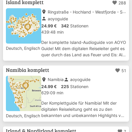
Island komplett
favorite
288
malerischen Garden Route, von den weiten
Horizonten der ...
place
Ringstraße - Hochland - Westfjorde - Snæfellsnes - Reykjanes - Westmännerinseln
person
aoyoguide
24.99 €
342
Stationen
439:48 min
Der komplette Island-Audioguide von AOYO
Deutsch, Englisch
Guide! Mit dem digitalen Reiseleiter geht es
quer durch das Land aus Feuer und Eis: Alle
Landesteile sind in diesem Guide mit dabei!
Die Ringstraße: Die klassische Art, Island zu
Namibia komplett
favorite
51
bereisen - mit den Highligh...
place
person
Namibia
aoyoguide
24.99 €
225
Stationen
629:09 min
Der Komplettguide für Namibia! Mit der
digitalen Reiseleitung geht es zu den
bekannten und unbekannten Highlights von
Deutsch, Englisch
Namibia: Alle Landesteile sind in diesem
Guide mit dabei! Egal, ob Sie in den Etosha
Irland & Nordirland komplett
favorite
7