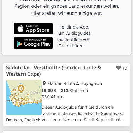
Region oder ein ganzes Land erkunden wollen.
Hier stellen wir euch einige vor.
Hol dir die App,
um Audioguides
auch offline vor
Ort zu hören
Südafrika - Westhälfte (Garden Route &
favorite
13
Western Cape)
place
person
Garden Route
aoyoguide
19.99 €
213
Stationen
359:41 min
Dieser Audioguide führt Sie durch die
faszinierende westliche Hälfte Südafrikas:
Von der pulsierenden Stadt Kapstadt mit
Deutsch, Englisch
ihren weltberühmten Stränden und dem
majestätischen Tafelberg bis zur