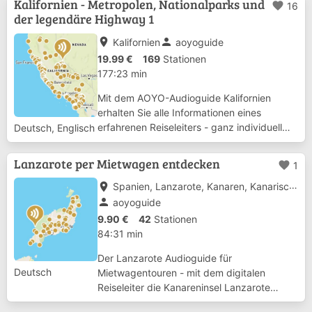
Kalifornien - Metropolen, Nationalparks und
favorite
16
und gut informiert durch faszinierende...
der legendäre Highway 1
place
person
Kalifornien
aoyoguide
19.99 €
169
Stationen
177:23 min
Mit dem AOYO-Audioguide Kalifornien
erhalten Sie alle Informationen eines
erfahrenen Reiseleiters - ganz individuell
Deutsch, Englisch
auf Ihrer Selbstfahrer-Reise. Per GPS
erkennt die App, wo Sie sich auf Ihrer
Lanzarote per Mietwagen entdecken
favorite
1
Rundreise befinden und versorgt Sie an den
richtigen ...
place
Spanien, Lanzarote, Kanaren, Kanarische Inseln, Arrecife
person
aoyoguide
9.90 €
42
Stationen
84:31 min
Der Lanzarote Audioguide für
Deutsch
Mietwagentouren - mit dem digitalen
Reiseleiter die Kanareninsel Lanzarote
erkunden. Der Audioguide gibt Dir keine