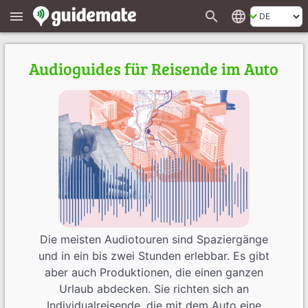
search
language
menu
Audioguides für Reisende im Auto
Die meisten Audiotouren sind Spaziergänge
und in ein bis zwei Stunden erlebbar. Es gibt
aber auch Produktionen, die einen ganzen
Urlaub abdecken. Sie richten sich an
Individualreisende, die mit dem Auto eine