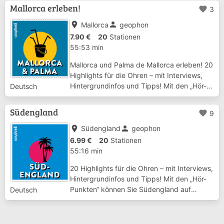
Strecke vor, Du kannst Lanzarote auf
Mallorca erleben!
favorite
3
eigenen Wegen entdecken und sobald Du
place
person
Dich einer Station des Audi...
Mallorca
geophon
7.90 €
20
Stationen
55:53 min
Mallorca und Palma de Mallorca erleben! 20
Highlights für die Ohren – mit Interviews,
Hintergrundinfos und Tipps! Mit den „Hör-
Deutsch
Punkten“ können Sie Mallorca und Palma
auf eigene Faust entdecken. Die einzelnen
Südengland
favorite
9
Beiträge sind in sich abgeschlossen und...
place
person
Südengland
geophon
6.99 €
20
Stationen
55:16 min
20 Highlights für die Ohren – mit Interviews,
Hintergrundinfos und Tipps! Mit den „Hör-
Punkten“ können Sie Südengland auf
Deutsch
eigene Faust entdecken. Die einzelnen
Beiträge sind in sich abgeschlossen und
stellen die jeweilige Sehenswürdigkeit oder