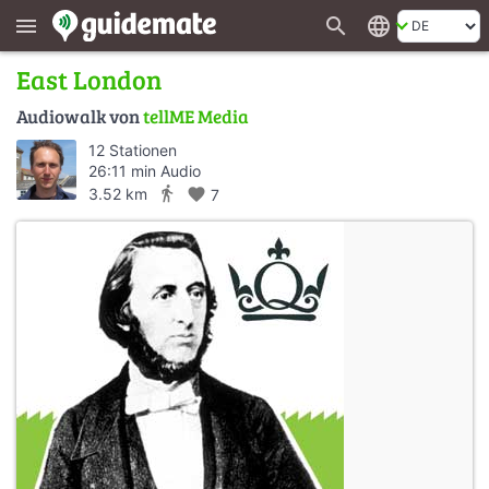
search
language
menu
East London
Audiowalk von
tellME Media
12 Stationen
26:11 min Audio
directions_walk
3.52 km
favorite
7