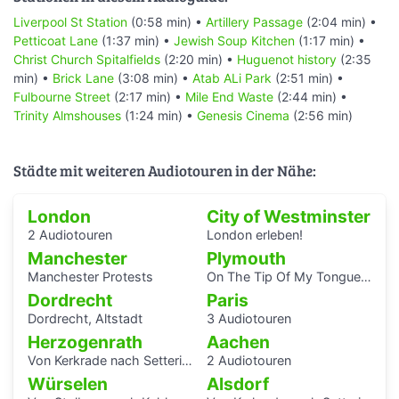
Liverpool St Station
(0:58 min) •
Artillery Passage
(2:04 min) •
Petticoat Lane
(1:37 min) •
Jewish Soup Kitchen
(1:17 min) •
Christ Church Spitalfields
(2:20 min) •
Huguenot history
(2:35
min) •
Brick Lane
(3:08 min) •
Atab ALi Park
(2:51 min) •
Fulbourne Street
(2:17 min) •
Mile End Waste
(2:44 min) •
Trinity Almshouses
(1:24 min) •
Genesis Cinema
(2:56 min)
Städte mit weiteren Audiotouren in der Nähe:
London
City of Westminster
2 Audiotouren
London erleben!
Manchester
Plymouth
Manchester Protests
On The Tip Of My Tongue: Listening Journeys
Dordrecht
Paris
Dordrecht, Altstadt
3 Audiotouren
Herzogenrath
Aachen
Von Kerkrade nach Setterich
2 Audiotouren
Würselen
Alsdorf