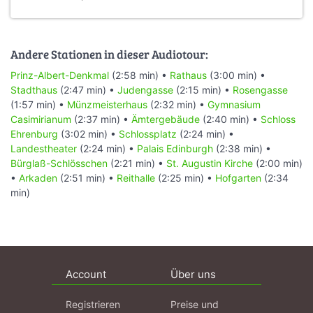
Andere Stationen in dieser Audiotour:
Prinz-Albert-Denkmal
(2:58 min) •
Rathaus
(3:00 min) •
Stadthaus
(2:47 min) •
Judengasse
(2:15 min) •
Rosengasse
(1:57 min) •
Münzmeisterhaus
(2:32 min) •
Gymnasium
Casimirianum
(2:37 min) •
Ämtergebäude
(2:40 min) •
Schloss
Ehrenburg
(3:02 min) •
Schlossplatz
(2:24 min) •
Landestheater
(2:24 min) •
Palais Edinburgh
(2:38 min) •
Bürglaß-Schlösschen
(2:21 min) •
St. Augustin Kirche
(2:00 min)
•
Arkaden
(2:51 min) •
Reithalle
(2:25 min) •
Hofgarten
(2:34
min)
Account
Über uns
Registrieren
Preise und