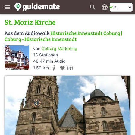
search
language
menu
St. Moriz Kirche
Aus dem Audiowalk
Historische Innenstadt Coburg |
Coburg - Historische Innenstadt
von
Coburg Marketing
18 Stationen
48:47 min Audio
directions_walk
1.59 km
favorite
141