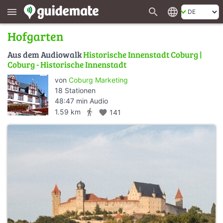
search
language
menu
Hofgarten
Aus dem Audiowalk
Historische Innenstadt Coburg |
Coburg - Historische Innenstadt
von
Coburg Marketing
18 Stationen
48:47 min Audio
directions_walk
1.59 km
favorite
141