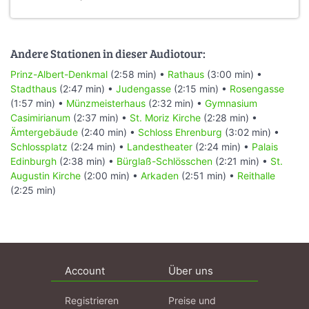
Andere Stationen in dieser Audiotour:
Prinz-Albert-Denkmal
(2:58 min) •
Rathaus
(3:00 min) •
Stadthaus
(2:47 min) •
Judengasse
(2:15 min) •
Rosengasse
(1:57 min) •
Münzmeisterhaus
(2:32 min) •
Gymnasium
Casimirianum
(2:37 min) •
St. Moriz Kirche
(2:28 min) •
Ämtergebäude
(2:40 min) •
Schloss Ehrenburg
(3:02 min) •
Schlossplatz
(2:24 min) •
Landestheater
(2:24 min) •
Palais
Edinburgh
(2:38 min) •
Bürglaß-Schlösschen
(2:21 min) •
St.
Augustin Kirche
(2:00 min) •
Arkaden
(2:51 min) •
Reithalle
(2:25 min)
Account
Über uns
Registrieren
Preise und